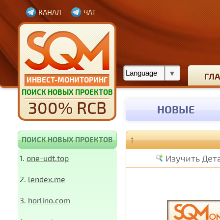
КАНАЛ
ЧАТ
ГЛ
ИНВЕСТ-МОНИТОРИНГ
ПОИСК НОВЫХ ПРОЕКТОВ
300% RCB
НОВЫЕ
↑
ПОИСК НОВЫХ ПРОЕКТОВ
Изучить Дет
1.
one-udt.top
2.
lendex.me
3.
horlino.com