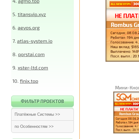
4.
agmo.top
5.
titansvip.xyz
6.
aevos.org
7.
atlas-system.io
8.
qorstai.com
9.
xster-ltd.com
10.
finix.top
Мини-Кно
ФИЛЬТР ПРОЕКТОВ
Платёжные Системы >>
по Особенностям >>