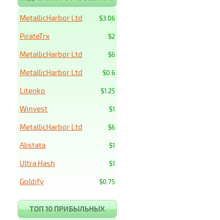
MetallicHarbor Ltd
$3.06
PirateTrx
$2
MetallicHarbor Ltd
$6
MetallicHarbor Ltd
$0.6
Litenko
$1.25
Winvest
$1
MetallicHarbor Ltd
$6
Alistata
$1
Ultra Hash
$1
Goldify
$0.75
ТОП 10 ПРИБЫЛЬНЫХ