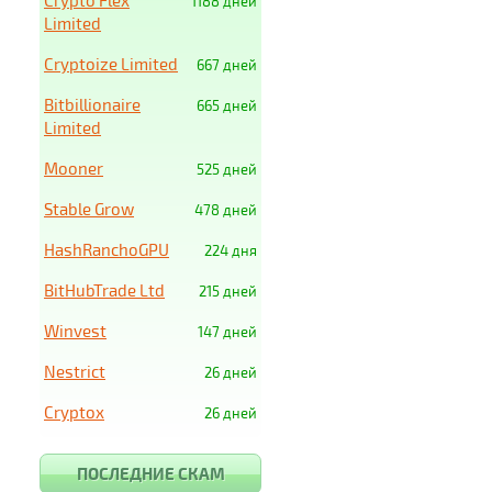
Crypto Flex
1188 дней
Limited
Cryptoize Limited
667 дней
Bitbillionaire
665 дней
Limited
Mooner
525 дней
Stable Grow
478 дней
HashRanchoGPU
224 дня
BitHubTrade Ltd
215 дней
Winvest
147 дней
Nestrict
26 дней
Cryptox
26 дней
ПОСЛЕДНИЕ СКАМ