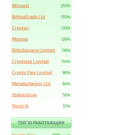
Winvest
255%
BitHubTrade Ltd
150%
Cryptox
133%
Mooner
126%
Bitbillionaire Limited
116%
Cryptoize Limited
114%
Crypto Flex Limited
98%
MetallicHarbor Ltd
94%
Stable Grow
56%
Qorst Ai
55%
ТОП 10 РАБОТАЮЩИХ