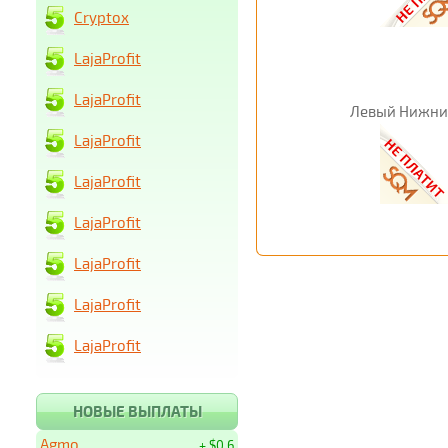
Cryptox
LajaProfit
LajaProfit
Левый Нижни
LajaProfit
LajaProfit
LajaProfit
LajaProfit
LajaProfit
LajaProfit
НОВЫЕ ВЫПЛАТЫ
Agmo
+ $0.6