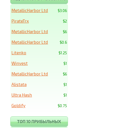
MetallicHarbor Ltd
$3.06
PirateTrx
$2
MetallicHarbor Ltd
$6
MetallicHarbor Ltd
$0.6
Litenko
$1.25
Winvest
$1
MetallicHarbor Ltd
$6
Alistata
$1
Ultra Hash
$1
Goldify
$0.75
ТОП 10 ПРИБЫЛЬНЫХ