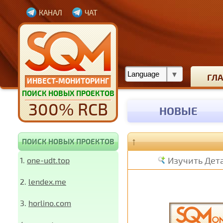
КАНАЛ
ЧАТ
ГЛ
ИНВЕСТ-МОНИТОРИНГ
ПОИСК НОВЫХ ПРОЕКТОВ
300% RCB
НОВЫЕ
↑
ПОИСК НОВЫХ ПРОЕКТОВ
Изучить Дет
1.
one-udt.top
2.
lendex.me
3.
horlino.com