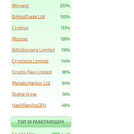
Winvest
255%
BitHubTrade Ltd
150%
Cryptox
133%
Mooner
126%
Bitbillionaire Limited
116%
Cryptoize Limited
114%
Crypto Flex Limited
98%
MetallicHarbor Ltd
94%
Stable Grow
56%
HashRanchoGPU
48%
ТОП 10 РАБОТАЮЩИХ