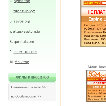
4.
agmo.top
5.
titansvip.xyz
6.
aevos.org
7.
atlas-system.io
8.
qorstai.com
9.
xster-ltd.com
10.
finix.top
Мини-Кно
ФИЛЬТР ПРОЕКТОВ
Платёжные Системы >>
по Особенностям >>