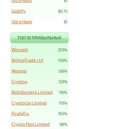
Ultra Hash
$1
Goldify
$0.75
Ultra Hash
$1
ТОП 10 ПРИБЫЛЬНЫХ
Winvest
253%
BitHubTrade Ltd
150%
Mooner
126%
Cryptox
123%
Bitbillionaire Limited
116%
Cryptoize Limited
113%
PirateTrx
103%
Crypto Flex Limited
98%