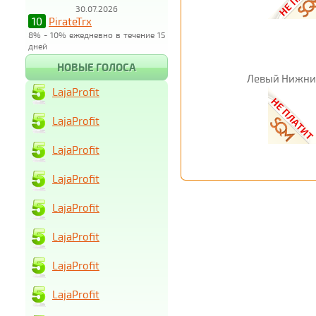
30.07.2026
10
PirateTrx
8% - 10% ежедневно в течение 15
дней
НОВЫЕ ГОЛОСА
Левый Нижни
LajaProfit
LajaProfit
LajaProfit
LajaProfit
LajaProfit
LajaProfit
LajaProfit
LajaProfit