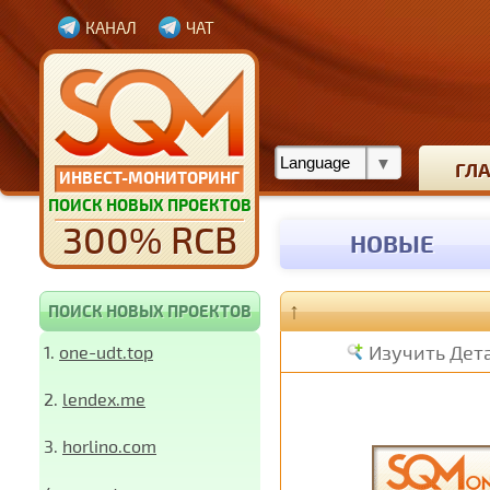
КАНАЛ
ЧАТ
ГЛ
ИНВЕСТ-МОНИТОРИНГ
ПОИСК НОВЫХ ПРОЕКТОВ
300% RCB
НОВЫЕ
↑
ПОИСК НОВЫХ ПРОЕКТОВ
Изучить Дет
1.
one-udt.top
2.
lendex.me
3.
horlino.com