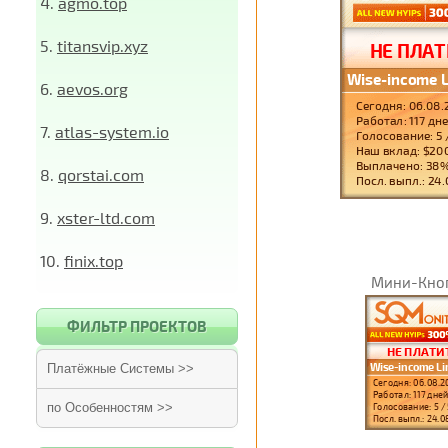
4.
agmo.top
5.
titansvip.xyz
6.
aevos.org
7.
atlas-system.io
8.
qorstai.com
9.
xster-ltd.com
10.
finix.top
Мини-Кно
ФИЛЬТР ПРОЕКТОВ
Платёжные Системы >>
по Особенностям >>