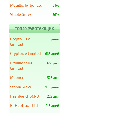
MetallicHarbor Ltd
81%
Stable Grow
56%
ТОП 10 РАБОТАЮЩИХ
Crypto Flex
1186 дней
Limited
Cryptoize Limited
665 дней
Bitbillionaire
663 дня
Limited
Mooner
523 дня
Stable Grow
476 дней
HashRanchoGPU
222 дня
BitHubTrade Ltd
213 дней