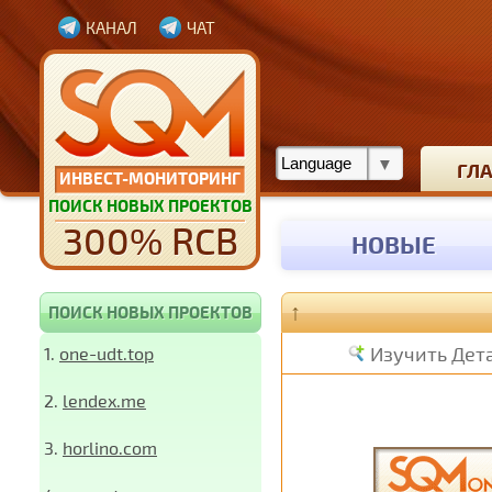
КАНАЛ
ЧАТ
ГЛ
ИНВЕСТ-МОНИТОРИНГ
ПОИСК НОВЫХ ПРОЕКТОВ
300% RCB
НОВЫЕ
↑
ПОИСК НОВЫХ ПРОЕКТОВ
Изучить Дет
1.
one-udt.top
2.
lendex.me
3.
horlino.com