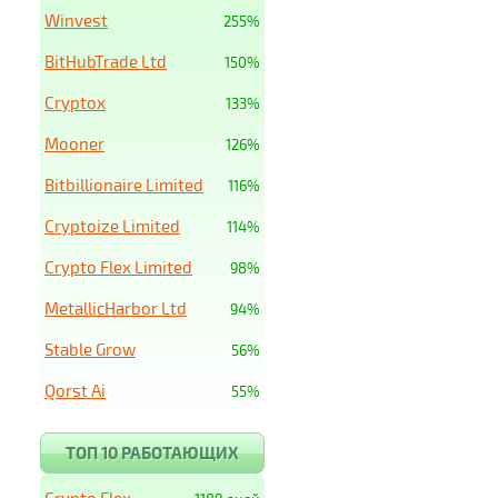
Winvest
255%
BitHubTrade Ltd
150%
Cryptox
133%
Mooner
126%
Bitbillionaire Limited
116%
Cryptoize Limited
114%
Crypto Flex Limited
98%
MetallicHarbor Ltd
94%
Stable Grow
56%
Qorst Ai
55%
ТОП 10 РАБОТАЮЩИХ