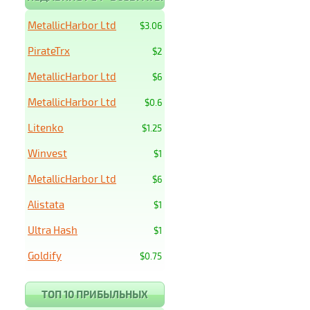
MetallicHarbor Ltd
$3.06
PirateTrx
$2
MetallicHarbor Ltd
$6
MetallicHarbor Ltd
$0.6
Litenko
$1.25
Winvest
$1
MetallicHarbor Ltd
$6
Alistata
$1
Ultra Hash
$1
Goldify
$0.75
ТОП 10 ПРИБЫЛЬНЫХ