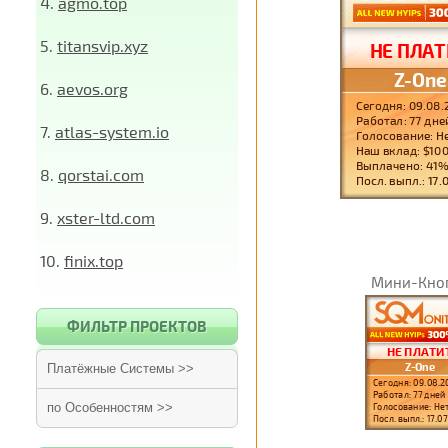
4.
agmo.top
5.
titansvip.xyz
6.
aevos.org
7.
atlas-system.io
8.
qorstai.com
9.
xster-ltd.com
10.
finix.top
Мини-Кно
ФИЛЬТР ПРОЕКТОВ
Платёжные Системы >>
по Особенностям >>