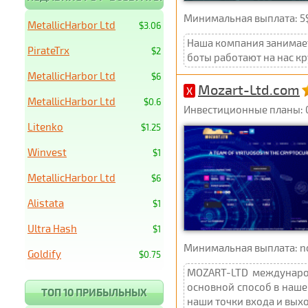
Минимальная выплата: 5$
MetallicHarbor Ltd
$3.06
Наша компания занимает
PirateTrx
$2
боты работают на нас к
MetallicHarbor Ltd
$6
Mozart-Ltd.com
X
MetallicHarbor Ltd
$0.6
Инвестиционные планы: 0
Litenko
$1.25
Winvest
$1
MetallicHarbor Ltd
$6
Alistata
$1
Ultra Hash
$1
Минимальная выплата: not 
Goldify
$0.75
MOZART-LTD международ
основной способ в наше
ТОП 10 ПРИБЫЛЬНЫХ
наши точки входа и выхо