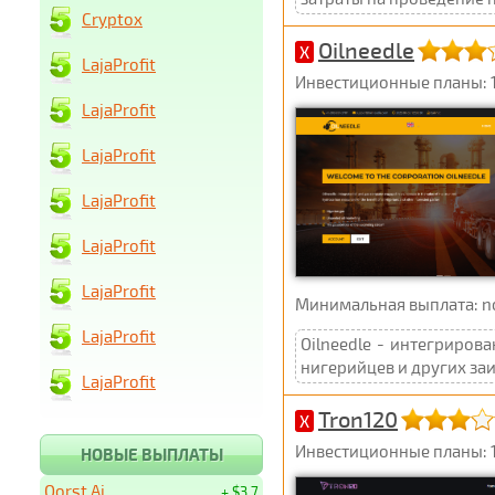
Cryptox
Oilneedle
X
LajaProfit
Инвестиционные планы: 1
LajaProfit
LajaProfit
LajaProfit
LajaProfit
LajaProfit
Минимальная выплата: not 
LajaProfit
Oilneedle - интегриро
нигерийцев и других за
LajaProfit
Tron120
X
Инвестиционные планы: 1
НОВЫЕ ВЫПЛАТЫ
Qorst Ai
+ $3.7