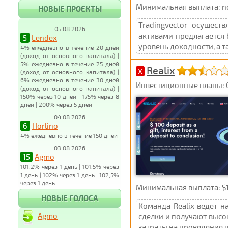
Минимальная выплата: not 
НОВЫЕ ПРОЕКТЫ
Tradingvector осущест
05.08.2026
активами предлагается
5
Lendex
уровень доходности, а т
4% ежедневно в течение 20 дней
(доход от основного капитала) |
5% ежедневно в течение 25 дней
Realix
X
(доход от основного капитала) |
6% ежедневно в течение 30 дней
Инвестиционные планы: 0,7%
(доход от основного капитала) |
150% через 10 дней | 175% через 8
дней | 200% через 5 дней
04.08.2026
6
Horlino
4% ежедневно в течение 150 дней
03.08.2026
15
Agmo
101,2% через 1 день | 101,5% через
1 день | 102% через 1 день | 102,5%
через 1 день
Минимальная выплата: $10
НОВЫЕ ГОЛОСА
Команда Realix ведет 
Agmo
сделки и получают высо
затраты на проведение п