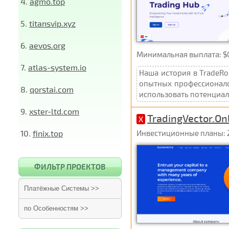
4.
agmo.top
5.
titansvip.xyz
6.
aevos.org
Минимальная выплата: $0.
7.
atlas-system.io
Наша история в TradeR
опытных профессионало
8.
qorstai.com
использовать потенциал 
9.
xster-ltd.com
TradingVector.On
X
10.
finix.top
Инвестиционные планы: 2
ФИЛЬТР ПРОЕКТОВ
Платёжные Системы >>
по Особенностям >>