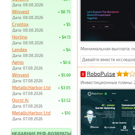
Дата: 08.08.2026
Winvest
+ $8.75
Дата: 08.08.2026
Cryptox
+ $5
Дата: 08.08.2026
Horlino
+ $4.13
Дата: 08.08.2026
Минимальная выплата: not 
Lendex
+ $4
Дата: 08.08.2026
Давайте вместе исследо
Agmo
+ $0.6
Дата: 07.08.2026
RoboPulse
X
Winvest
+ $5.69
Дата: 07.08.2026
Инвестиционные планы: 2,
MetallicHarbor Ltd
+ $3.05
Дата: 07.08.2026
Qorst Ai
+ $3.52
Дата: 07.08.2026
MetallicHarbor Ltd
+ $10
Дата: 07.08.2026
НЕДАВНИЕ РЕФ-ВОЗВРАТЫ