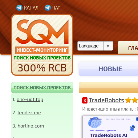
КАНАЛ
ЧАТ
ГЛ
ИНВЕСТ-МОНИТОРИНГ
ПОИСК НОВЫХ ПРОЕКТОВ
300% RCB
НОВЫЕ
ПОИСК НОВЫХ ПРОЕКТОВ
1.
one-udt.top
TradeRobots
X
Инвестиционные планы: 0,
2.
lendex.me
3.
horlino.com