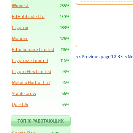
Winvest
255%
BitHubTrade Ltd
150%
Cryptox
133%
Mooner
126%
Bitbillionaire Limited
116%
<< Previous page
1
2
3
4
5
Ne
Cryptoize Limited
114%
Crypto Flex Limited
98%
MetallicHarbor Ltd
94%
Stable Grow
56%
Qorst Ai
55%
ТОП 10 РАБОТАЮЩИХ