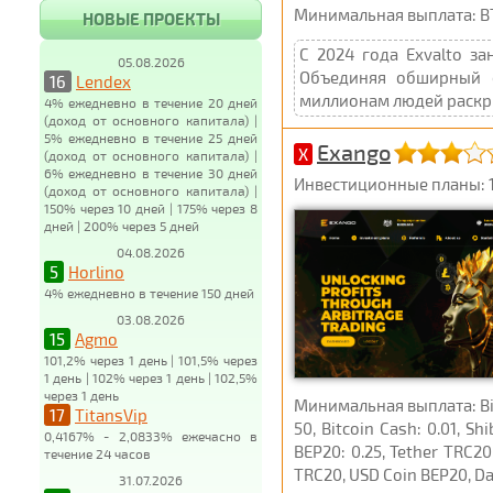
Минимальная выплата: BT
НОВЫЕ ПРОЕКТЫ
С 2024 года Exvalto з
05.08.2026
Объединяя обширный о
16
Lendex
миллионам людей раскры
4% ежедневно в течение 20 дней
(доход от основного капитала) |
5% ежедневно в течение 25 дней
Exango
X
(доход от основного капитала) |
6% ежедневно в течение 30 дней
Инвестиционные планы: 1,
(доход от основного капитала) |
150% через 10 дней | 175% через 8
дней | 200% через 5 дней
04.08.2026
5
Horlino
4% ежедневно в течение 150 дней
03.08.2026
15
Agmo
101,2% через 1 день | 101,5% через
1 день | 102% через 1 день | 102,5%
через 1 день
Минимальная выплата: Bitco
17
TitansVip
50, Bitcoin Cash: 0.01, Sh
0,4167% - 2,0833% ежечасно в
BEP20: 0.25, Tether TRC20
течение 24 часов
TRC20, USD Coin BEP20, Dai
31.07.2026