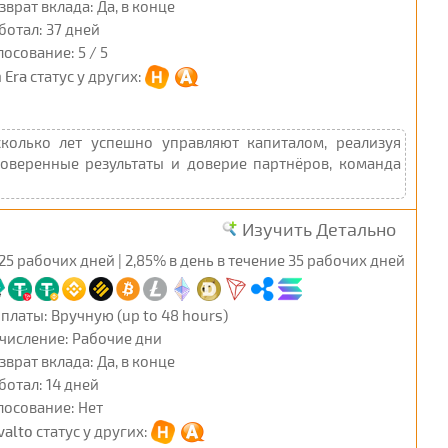
зврат вклада: Да, в конце
ботал: 37 дней
лосование: 5 / 5
n Era
статус у других:
колько лет успешно управляют капиталом, реализуя
оверенные результаты и доверие партнёров, команда
Изучить Детально
25 рабочих дней | 2,85% в день в течение 35 рабочих дней
платы: Вручную (up to 48 hours)
числение: Рабочие дни
зврат вклада: Да, в конце
ботал: 14 дней
лосование: Нет
valto
статус у других: