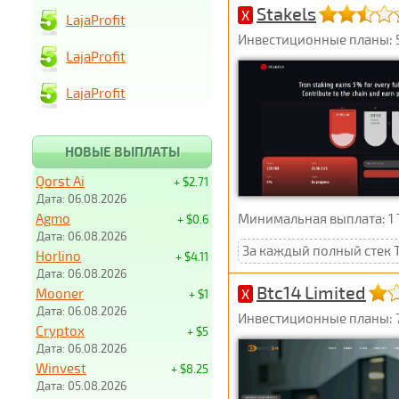
Stakels
X
LajaProfit
Инвестиционные планы: 5
LajaProfit
LajaProfit
НОВЫЕ ВЫПЛАТЫ
Qorst Ai
+ $2.71
Дата: 06.08.2026
Agmo
Минимальная выплата: 1
+ $0.6
Дата: 06.08.2026
За каждый полный стек T
Horlino
+ $4.11
Дата: 06.08.2026
Btc14 Limited
Mooner
X
+ $1
Дата: 06.08.2026
Инвестиционные планы: 7,1
Cryptox
+ $5
Дата: 06.08.2026
Winvest
+ $8.25
Дата: 05.08.2026