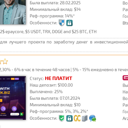
Была выплата: 28.02.2025
Во
Минимальный вклад: $14
Ра
Реф-программа: 14%*
Го
Особенности:
Bt
$ epaycore, $5 USDT, TRX, DOGE and $25 BTC, ETH
для лучшего проекта по заработку денег в инвестиционно
0% - 6% в час в течение 48 часов | 5% - 15% ежедневно в течен
НЕ ПЛАТИТ
Статус:
Наш депозит: $100.00
Вы
Выплачено: 25%
На
Была выплата: 07.01.2024
Во
Минимальный вклад: $10
Ра
Реф-программа: 5%, 3%, 2%*
Го
Особенности:
Ar
1