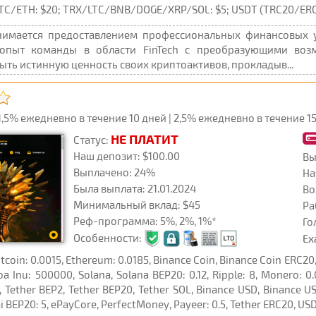
C/ETH: $20; TRX/LTC/BNB/DOGE/XRP/SOL: $5; USDT (TRC20/ERC20
анимается предоставлением профессиональных финансовых
пыт команды в области FinTech с преобразующими возмо
ть истинную ценность своих криптоактивов, прокладыв...
5% ежедневно в течение 10 дней | 2,5% ежедневно в течение 15
НЕ ПЛАТИТ
Статус:
Наш депозит: $100.00
Вы
Выплачено: 24%
На
Была выплата: 21.01.2024
Во
Минимальный вклад: $45
Ра
Реф-программа: 5%, 2%, 1%*
Го
Особенности:
Ex
in: 0.0015, Ethereum: 0.0185, Binance Coin, Binance Coin ERC20, 
iba Inu: 500000, Solana, Solana BEP20: 0.12, Ripple: 8, Monero: 0
, Tether BEP2, Tether BEP20, Tether SOL, Binance USD, Binance
 BEP20: 5, ePayCore, PerfectMoney, Payeer: 0.5, Tether ERC20, USD 