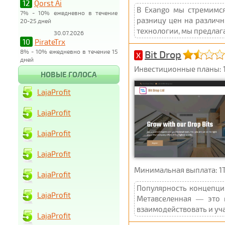
12
Qorst Ai
В Exango мы стремимся
7% - 10% ежедневно в течение
разницу цен на различ
20-25 дней
технологии, мы предлага
30.07.2026
10
PirateTrx
8% - 10% ежедневно в течение 15
Bit Drop
X
дней
Инвестиционные планы: 101
НОВЫЕ ГОЛОСА
LajaProfit
LajaProfit
LajaProfit
LajaProfit
Минимальная выплата: 1TR
LajaProfit
Популярность концепции
LajaProfit
Метавселенная — это 
взаимодействовать и уч
LajaProfit