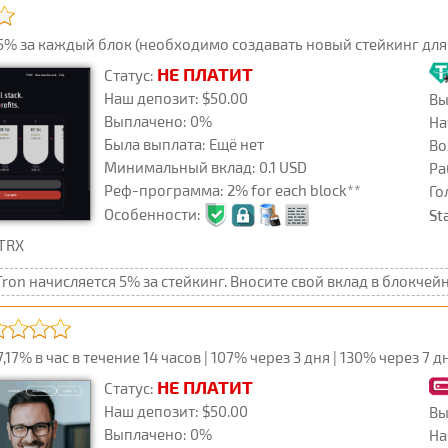
% за каждый блок (необходимо создавать новый стейкинг для
НЕ ПЛАТИТ
Статус:
Наш депозит: $50.00
Вы
Выплачено: 0%
На
Была выплата: Ещё нет
Во
Минимальный вклад: 0.1 USD
Ра
Реф-программа: 2% for each block**
Го
Особенности:
St
 TRX
ron начисляется 5% за стейкинг. Вносите свой вклад в блокчей
7% в час в течение 14 часов | 107% через 3 дня | 130% через 7 д
НЕ ПЛАТИТ
Статус:
Наш депозит: $50.00
Вы
Выплачено: 0%
На