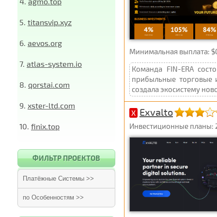
4.
agmo.top
5.
titansvip.xyz
6.
aevos.org
Минимальная выплата: $0.1
7.
atlas-system.io
Команда FIN-ERA сост
прибыльные торговые и
8.
qorstai.com
создала экосистему ново
9.
xster-ltd.com
Exvalto
X
10.
finix.top
Инвестиционные планы: 2,
ФИЛЬТР ПРОЕКТОВ
Платёжные Системы >>
по Особенностям >>