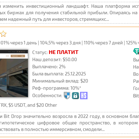
 изменить инвестиционный ландшафт. Наша платформа исп
ных биржах для получения стабильной прибыли. Опираясь н
ем надежный путь для инвесторов, стремящихс...
% через 1 день | 104,5% через 3 дня | 110% через 7 дней | 125% 
НЕ ПЛАТИТ
Статус:
Наш депозит: $50.00
Вы
Выплачено: 2%
На
Была выплата: 25.12.2025
Во
Минимальный вклад: $20
Ра
Реф-программа: 10%*
Го
Особенности:
Bi
X, $5 USDT, and $20 Other
 Bit Drop значительно возросла в 2022 году, в основном бл
гипотетическое цифровое общее пространство, в котором
аствовать в полностью иммерсивном, смодели...