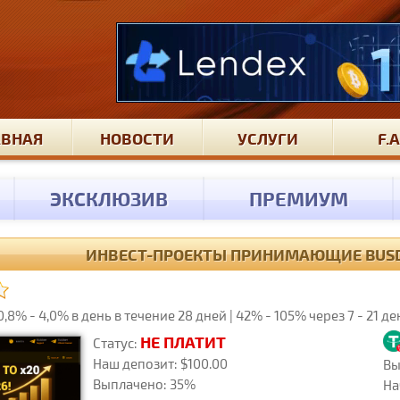
АВНАЯ
НОВОСТИ
УСЛУГИ
F.A
ЭКСКЛЮЗИВ
ПРЕМИУМ
ИНВЕСТ-ПРОЕКТЫ ПРИНИМАЮЩИЕ BUSD 
% - 4,0% в день в течение 28 дней | 42% - 105% через 7 - 21 де
НЕ ПЛАТИТ
Статус:
Наш депозит: $100.00
Вы
Выплачено: 35%
На