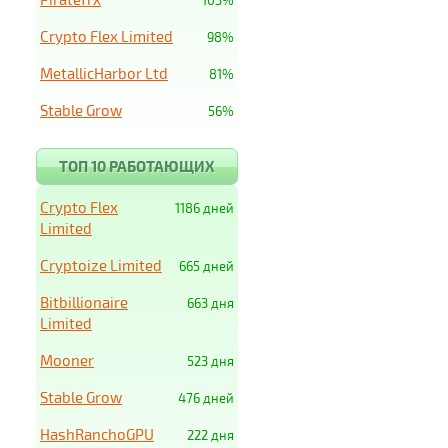
103%
Crypto Flex Limited
98%
MetallicHarbor Ltd
81%
Stable Grow
56%
ТОП 10 РАБОТАЮЩИХ
Crypto Flex
1186 дней
Limited
Cryptoize Limited
665 дней
Bitbillionaire
663 дня
Limited
Mooner
523 дня
Stable Grow
476 дней
HashRanchoGPU
222 дня