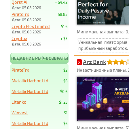
Qorst Ai
+ $4.42
Дата: 05.08.2026
PirateTrx
+ $8.85
Дата: 05.08.2026
Crypto Flex Limited
+ $1.6
Минимальная выплата: 0.2
Дата: 05.08.2026
Cryptox
+ $5
Уникальная платформа 
Дата: 05.08.2026
прибыльный заработок.
НЕДАВНИЕ РЕФ-ВОЗВРАТЫ
Arz Bank
X
PirateTrx
Инвестиционные планы: 2,3
$2
MetallicHarbor Ltd
$6
MetallicHarbor Ltd
$0.6
Litenko
$1.25
Winvest
$1
MetallicHarbor Ltd
$6
Минимальная выплата: $