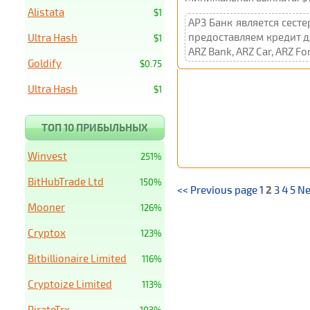
Alistata
$1
АРЗ Банк является сест
предоставляем кредит дл
Ultra Hash
$1
ARZ Bank, ARZ Car, ARZ For
Goldify
$0.75
Ultra Hash
$1
ТОП 10 ПРИБЫЛЬНЫХ
Winvest
251%
BitHubTrade Ltd
150%
<< Previous page
1
2
3
4
5
Ne
Mooner
126%
Cryptox
123%
Bitbillionaire Limited
116%
Cryptoize Limited
113%
PirateTrx