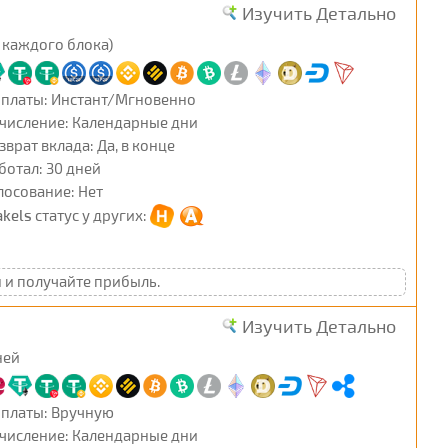
Изучить Детально
 каждого блока)
платы: Инстант/Мгновенно
числение: Календарные дни
зврат вклада: Да, в конце
ботал: 30 дней
лосование: Нет
akels
статус у других:
н и получайте прибыль.
Изучить Детально
ней
платы: Вручную
числение: Календарные дни