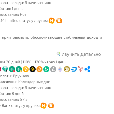
зврат вклада: В начислениях
ботал: 1 день
лосование: Нет
c14 Limited
статус у других:
й криптовалюте, обеспечивающая стабильный доход и
Изучить Детально
ие 30 дней | 110% - 120% через 1 день
платы: Вручную
числение: Календарные дни
зврат вклада: В начислениях
ботал: 8 дней
лосование: 5 / 5
z Bank
статус у других: