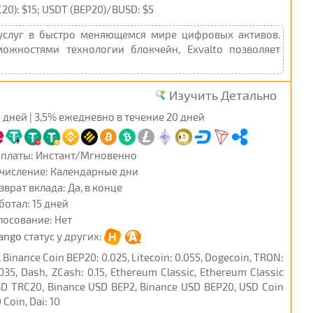
): $15; USDT (BEP20)/BUSD: $5
 услуг в быстро меняющемся мире цифровых активов.
жностями технологии блокчейн, Exvalto позволяет
Изучить Детально
 дней | 3,5% ежедневно в течение 20 дней
платы: Инстант/Мгновенно
числение: Календарные дни
зврат вклада: Да, в конце
ботал: 15 дней
лосование: Нет
ango
статус у других:
Binance Coin BEP20: 0.025, Litecoin: 0.055, Dogecoin, TRON:
.035, Dash, ZCash: 0.15, Ethereum Classic, Ethereum Classic
 USD TRC20, Binance USD BEP2, Binance USD BEP20, USD Coin
Coin, Dai: 10