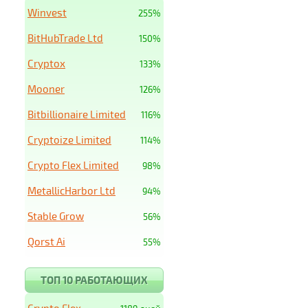
Winvest
255%
BitHubTrade Ltd
150%
Cryptox
133%
Mooner
126%
Bitbillionaire Limited
116%
Cryptoize Limited
114%
Crypto Flex Limited
98%
MetallicHarbor Ltd
94%
Stable Grow
56%
Qorst Ai
55%
ТОП 10 РАБОТАЮЩИХ