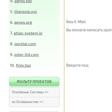
4.
agmo.top
5.
titansvip.xyz
Ваш E-Mail:
6.
aevos.org
Вы можете написать крат
7.
atlas-system.io
8.
qorstai.com
9.
xster-ltd.com
10.
finix.top
Введите код:
ФИЛЬТР ПРОЕКТОВ
Платёжные Системы >>
по Особенностям >>