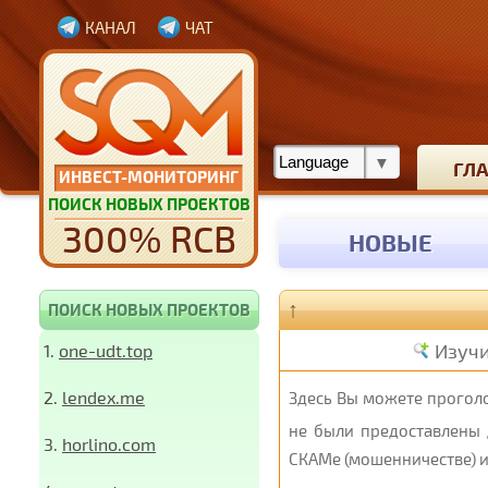
КАНАЛ
ЧАТ
ГЛ
ИНВЕСТ-МОНИТОРИНГ
ПОИСК НОВЫХ ПРОЕКТОВ
300% RCB
НОВЫЕ
↑
ПОИСК НОВЫХ ПРОЕКТОВ
Изучи
1.
one-udt.top
2.
lendex.me
Здесь Вы можете проголо
не были предоставлены 
3.
horlino.com
СКАМе (мошенничестве) и