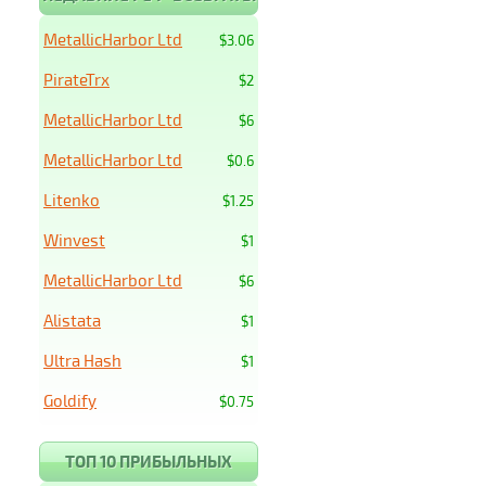
MetallicHarbor Ltd
$3.06
PirateTrx
$2
MetallicHarbor Ltd
$6
MetallicHarbor Ltd
$0.6
Litenko
$1.25
Winvest
$1
MetallicHarbor Ltd
$6
Alistata
$1
Ultra Hash
$1
Goldify
$0.75
ТОП 10 ПРИБЫЛЬНЫХ