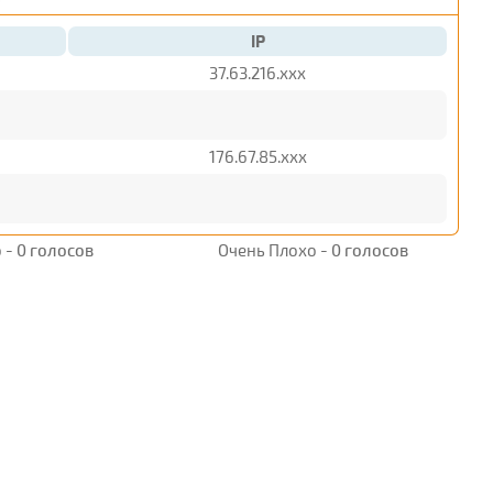
IP
37.63.216.xxx
176.67.85.xxx
 -
0 голосов
Очень Плохо -
0 голосов