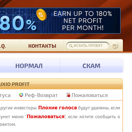
.Q.
КОНТАКТЫ
НОРМАЛ
СКАМ
XIO PROFIT
туса
Реф-Возврат
Пожаловаться
Плохие голоса
другие инвесторы.
будут удалены, если
Пожаловаться
пункт меню "
", если хотите сообщить о
оектом.