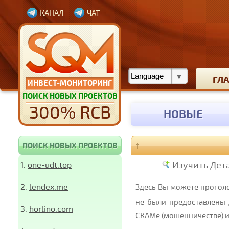
КАНАЛ
ЧАТ
ГЛ
ИНВЕСТ-МОНИТОРИНГ
ПОИСК НОВЫХ ПРОЕКТОВ
300% RCB
НОВЫЕ
↑
ПОИСК НОВЫХ ПРОЕКТОВ
Изучить Дет
1.
one-udt.top
2.
lendex.me
Здесь Вы можете проголо
не были предоставлены 
3.
horlino.com
СКАМе (мошенничестве) и