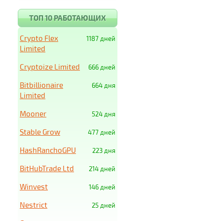
ТОП 10 РАБОТАЮЩИХ
Crypto Flex
1187 дней
Limited
Cryptoize Limited
666 дней
Bitbillionaire
664 дня
Limited
Mooner
524 дня
Stable Grow
477 дней
HashRanchoGPU
223 дня
BitHubTrade Ltd
214 дней
Winvest
146 дней
Nestrict
25 дней