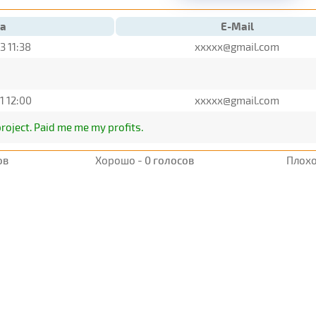
а
E-Mail
3 11:38
xxxxx@gmail.com
1 12:00
xxxxx@gmail.com
project. Paid me me my profits.
ов
Хорошо -
0 голосов
Плохо