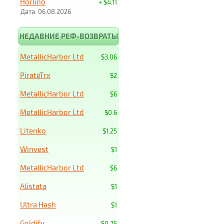
Horlino
+ $4.11
Дата: 06.08.2026
НЕДАВНИЕ РЕФ-ВОЗВРАТЫ
MetallicHarbor Ltd
$3.06
PirateTrx
$2
MetallicHarbor Ltd
$6
MetallicHarbor Ltd
$0.6
Litenko
$1.25
Winvest
$1
MetallicHarbor Ltd
$6
Alistata
$1
Ultra Hash
$1
Goldify
$0.75