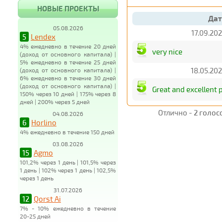
НОВЫЕ ПРОЕКТЫ
Дат
05.08.2026
17.09.202
5
Lendex
4% ежедневно в течение 20 дней
very nice
(доход от основного капитала) |
5% ежедневно в течение 25 дней
18.05.202
(доход от основного капитала) |
6% ежедневно в течение 30 дней
(доход от основного капитала) |
Great and excellent 
150% через 10 дней | 175% через 8
дней | 200% через 5 дней
Отлично -
2 голос
04.08.2026
6
Horlino
4% ежедневно в течение 150 дней
03.08.2026
15
Agmo
101,2% через 1 день | 101,5% через
1 день | 102% через 1 день | 102,5%
через 1 день
31.07.2026
12
Qorst Ai
7% - 10% ежедневно в течение
20-25 дней