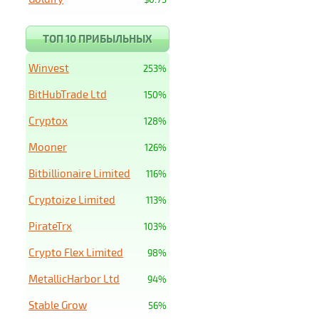
ТОП 10 ПРИБЫЛЬНЫХ
Winvest
253%
BitHubTrade Ltd
150%
Cryptox
128%
Mooner
126%
Bitbillionaire Limited
116%
Cryptoize Limited
113%
PirateTrx
103%
Crypto Flex Limited
98%
MetallicHarbor Ltd
94%
Stable Grow
56%