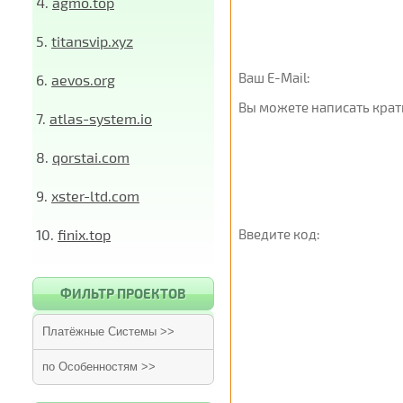
4.
agmo.top
5.
titansvip.xyz
Ваш E-Mail:
6.
aevos.org
Вы можете написать крат
7.
atlas-system.io
8.
qorstai.com
9.
xster-ltd.com
10.
finix.top
Введите код:
ФИЛЬТР ПРОЕКТОВ
Платёжные Системы >>
по Особенностям >>