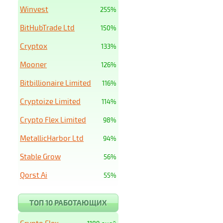
Winvest
255%
BitHubTrade Ltd
150%
Cryptox
133%
Mooner
126%
Bitbillionaire Limited
116%
Cryptoize Limited
114%
Crypto Flex Limited
98%
MetallicHarbor Ltd
94%
Stable Grow
56%
Qorst Ai
55%
ТОП 10 РАБОТАЮЩИХ