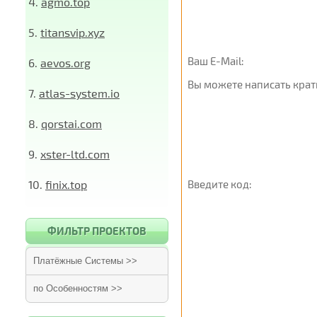
4.
agmo.top
5.
titansvip.xyz
Ваш E-Mail:
6.
aevos.org
Вы можете написать крат
7.
atlas-system.io
8.
qorstai.com
9.
xster-ltd.com
10.
finix.top
Введите код:
ФИЛЬТР ПРОЕКТОВ
Платёжные Системы >>
по Особенностям >>