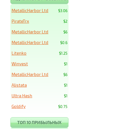
MetallicHarbor Ltd
$3.06
PirateTrx
$2
MetallicHarbor Ltd
$6
MetallicHarbor Ltd
$0.6
Litenko
$1.25
Winvest
$1
MetallicHarbor Ltd
$6
Alistata
$1
Ultra Hash
$1
Goldify
$0.75
ТОП 10 ПРИБЫЛЬНЫХ