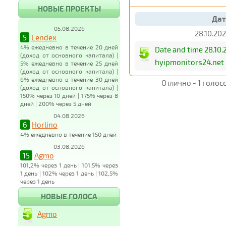
НОВЫЕ ПРОЕКТЫ
Дат
05.08.2026
28.10.202
5
Lendex
4% ежедневно в течение 20 дней
Date and time 28.1
(доход от основного капитала) |
hyipmonitors24.net
5% ежедневно в течение 25 дней
(доход от основного капитала) |
6% ежедневно в течение 30 дней
Отлично -
1 голос
(доход от основного капитала) |
150% через 10 дней | 175% через 8
дней | 200% через 5 дней
04.08.2026
6
Horlino
4% ежедневно в течение 150 дней
03.08.2026
15
Agmo
101,2% через 1 день | 101,5% через
1 день | 102% через 1 день | 102,5%
через 1 день
НОВЫЕ ГОЛОСА
Agmo