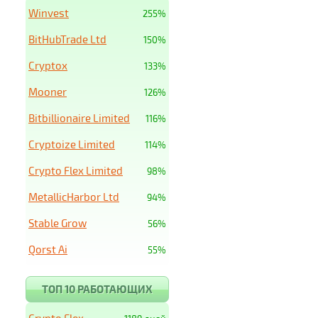
Winvest
255%
BitHubTrade Ltd
150%
Cryptox
133%
Mooner
126%
Bitbillionaire Limited
116%
Cryptoize Limited
114%
Crypto Flex Limited
98%
MetallicHarbor Ltd
94%
Stable Grow
56%
Qorst Ai
55%
ТОП 10 РАБОТАЮЩИХ