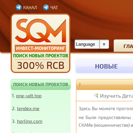
КАНАЛ
ЧАТ
ГЛ
ИНВЕСТ-МОНИТОРИНГ
ПОИСК НОВЫХ ПРОЕКТОВ
300% RCB
НОВЫЕ
↑
ПОИСК НОВЫХ ПРОЕКТОВ
Изучить Дет
1.
one-udt.top
2.
lendex.me
Здесь Вы можете проголо
не были предоставлены 
3.
horlino.com
СКАМе (мошенничестве) и