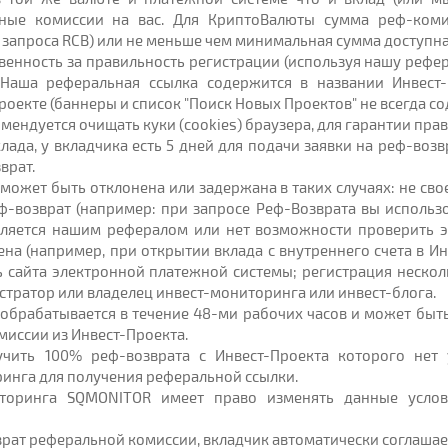
ные комиссии на вас. Для КриптоВалюты сумма реф-коми
запроса RCB) или не меньше чем минимальная сумма доступна
ственность за правильность регистрации (используя нашу реф
 Наша реферальная ссылка содержится в названии Инвест
оекте (баннеры и список "Поиск Новых Проектов" не всегда с
ендуется очищать куки (cookies) браузера, для гарантии пра
лада, у вкладчика есть 5 дней для подачи заявки на реф-возв
врат.
т может быть отклонена или задержана в таких случаях: не с
ф-возврат (например: при запросе Реф-Возврата вы использов
является нашим рефералом или нет возможности проверить 
ена (например, при открытии вклада с внутреннего счета в И
 сайта электронной платежной системы; регистрация нескол
стратор или владелец инвест-мониторинга или инвест-блога.
т обрабатывается в течение 48-ми рабочих часов и может бы
иссии из Инвест-Проекта.
учить 100% реф-возврата с Инвест-Проекта которого нет 
инга для получения реферальной ссылки.
торинга SQMONITOR имеет право изменять данные услов
зврат реферальной комиссии, вкладчик автоматически соглаша