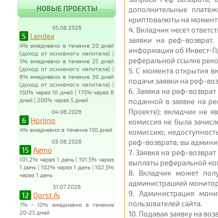
НОВЫЕ ПРОЕКТЫ
дополнительные платёж
криптовалюты на момент 
05.08.2026
4
. Вкладчик несет ответ
5
Lendex
заявки на реф-возврат.
4% ежедневно в течение 20 дней
информации об Инвест-Пр
(доход от основного капитала) |
реферальной ссылке реком
5% ежедневно в течение 25 дней
(доход от основного капитала) |
5
. С момента открытия вк
6% ежедневно в течение 30 дней
подачи заявки на реф-воз
(доход от основного капитала) |
6
. Заявка на реф-возвра
150% через 10 дней | 175% через 8
дней | 200% через 5 дней
поданной в заявке на ре
Проекте); вкладчик не 
04.08.2026
6
Horlino
комиссия не была зачисл
4% ежедневно в течение 150 дней
комиссию; недоступность
03.08.2026
реф-возврата; вы админи
15
Agmo
7
. Заявка на реф-возвра
101,2% через 1 день | 101,5% через
выплаты реферальной ком
1 день | 102% через 1 день | 102,5%
8
. Вкладчик может пол
через 1 день
администрацией монитор
31.07.2026
9
. Администрация мони
12
Qorst Ai
пользователей сайта.
7% - 10% ежедневно в течение
20-25 дней
10
. Подавая заявку на во