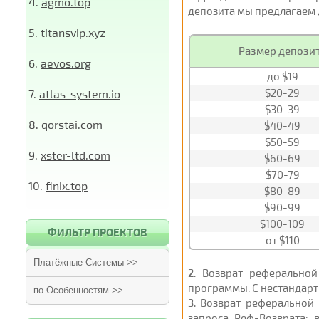
4.
agmo.top
депозита мы предлагаем д
5.
titansvip.xyz
Размер депози
6.
aevos.org
до $19
$20-29
7.
atlas-system.io
$30-39
8.
qorstai.com
$40-49
$50-59
9.
xster-ltd.com
$60-69
$70-79
10.
finix.top
$80-89
$90-99
$100-109
ФИЛЬТР ПРОЕКТОВ
от $110
Платёжные Системы >>
2
. Возврат реферальной
программы. С нестандарт
по Особенностям >>
3
. Возврат реферальной
запроса Реф-Возврата; 