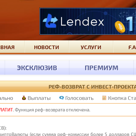
АВНАЯ
НОВОСТИ
УСЛУГИ
F.A
ЭКСКЛЮЗИВ
ПРЕМИУМ
РЕФ-ВОЗВРАТ С ИНВЕСТ-ПРОЕКТА
ально
Выплаты
Голосовать
Кнопка Ст
ПЛАТИТ
. Функция реф-возврата отключена.
B):
КриптоВалюты (если сумма реф-комиссии более 5 долларов СШ