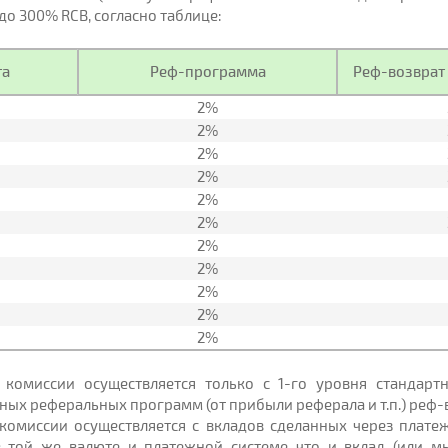
о 300% RCB, согласно таблице:
та
Реф-программа
Реф-возврат 
2%
2%
2%
2%
2%
2%
2%
2%
2%
2%
2%
 комиссии осуществляется только с 1-го уровня стандарт
ных реферальных программ (от прибыли реферала и т.п.) реф-в
 комиссии осуществляется с вкладов сделанных через плат
в той же валюте и платежной системе что и вклад (или м