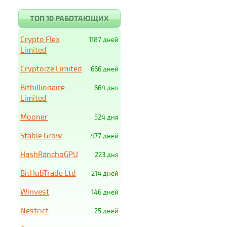
ТОП 10 РАБОТАЮЩИХ
Crypto Flex
1187 дней
Limited
Cryptoize Limited
666 дней
Bitbillionaire
664 дня
Limited
Mooner
524 дня
Stable Grow
477 дней
HashRanchoGPU
223 дня
BitHubTrade Ltd
214 дней
Winvest
146 дней
Nestrict
25 дней