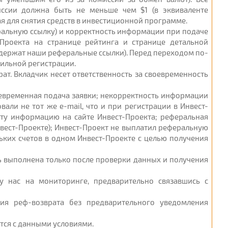
ссии должна быть не меньше чем $1 (в эквиваленте
я для снятия средств в инвестиционной программе.
еральную ссылку) и корректность информации при подаче
-Проекта на странице рейтинга и странице детальной
одержат наши реферальные ссылки). Перед переходом по-
вильной регистрации.
рат. Вкладчик несет ответственность за своевременность
воевременная подача заявки; некорректность информации
али не тот же e-mail, что и при регистрации в Инвест-
эту информацию на сайте Инвест-Проекта; реферальная
нвест-Проекте); Инвест-Проект не выплатил реферальную
ьких счетов в одном Инвест-Проекте с целью получения
ть выполнена только после проверки данных и получения
у нас на мониторинге, предварительно связавшись с
ия реф-возврата без предварительного уведомления
ется с данными условиями.