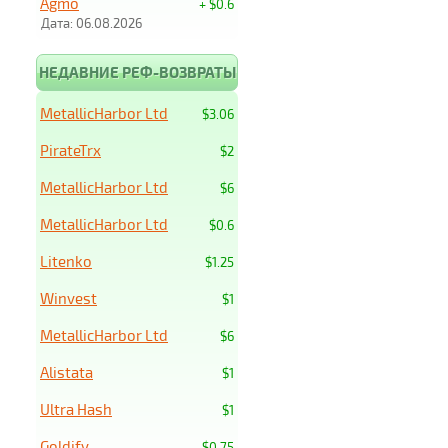
Agmo
+ $0.6
Дата: 06.08.2026
НЕДАВНИЕ РЕФ-ВОЗВРАТЫ
MetallicHarbor Ltd
$3.06
PirateTrx
$2
MetallicHarbor Ltd
$6
MetallicHarbor Ltd
$0.6
Litenko
$1.25
Winvest
$1
MetallicHarbor Ltd
$6
Alistata
$1
Ultra Hash
$1
Goldify
$0.75