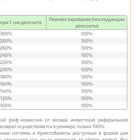
Реинвестирование (последующие
при 1-ом депозите
депозиты)
300%
100%
280%
100%
260%
100%
240%
100%
220%
100%
200%
100%
180%
100%
160%
100%
140%
100%
120%
100%
100%
100%
ной (реф-комиссия от вклада инвестора) реферальной
озврат осуществляется в размере только 100%.
ежные системы и КриптоВалюты доступные в форме для
ы уменьшим его из-за комиссий за обмен валют). Все