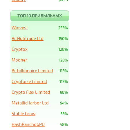
ТОП 10 ПРИБЫЛЬНЫХ
Winvest
253%
BitHubTrade Ltd
150%
Cryptox
128%
Mooner
126%
Bitbillionaire Limited
116%
Cryptoize Limited
113%
Crypto Flex Limited
98%
MetallicHarbor Ltd
94%
Stable Grow
56%
HashRanchoGPU
48%