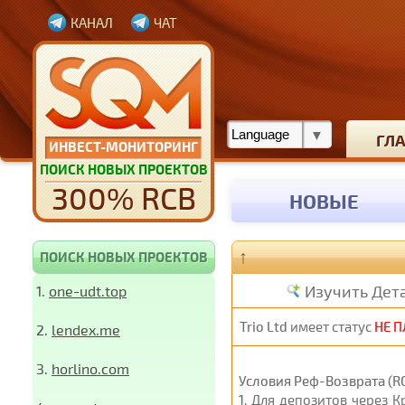
КАНАЛ
ЧАТ
ГЛ
ИНВЕСТ-МОНИТОРИНГ
ПОИСК НОВЫХ ПРОЕКТОВ
300% RCB
НОВЫЕ
↑
ПОИСК НОВЫХ ПРОЕКТОВ
Изучить Дет
1.
one-udt.top
Trio Ltd
имеет статус
НЕ 
2.
lendex.me
3.
horlino.com
Условия Реф-Возврата (RC
1
. Для депозитов через 