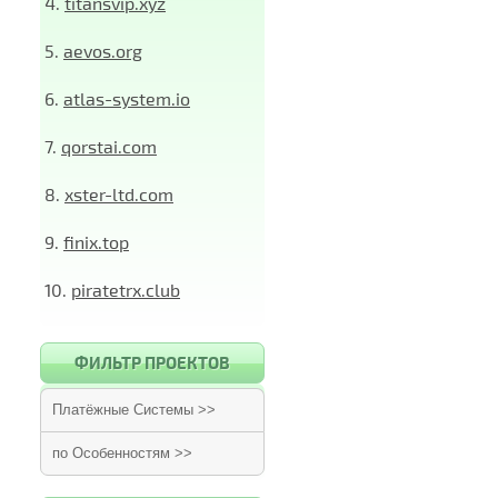
4.
titansvip.xyz
5.
aevos.org
6.
atlas-system.io
7.
qorstai.com
8.
xster-ltd.com
9.
finix.top
10.
piratetrx.club
ФИЛЬТР ПРОЕКТОВ
Платёжные Системы >>
по Особенностям >>