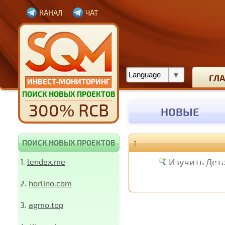
КАНАЛ
ЧАТ
ГЛ
ИНВЕСТ-МОНИТОРИНГ
ПОИСК НОВЫХ ПРОЕКТОВ
300% RCB
НОВЫЕ
↑
ПОИСК НОВЫХ ПРОЕКТОВ
Изучить Дет
1.
lendex.me
2.
horlino.com
3.
agmo.top