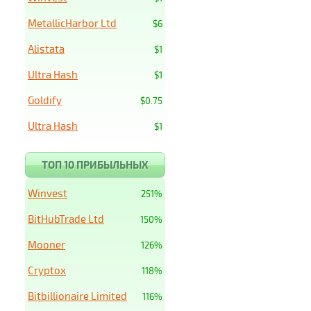
MetallicHarbor Ltd
$6
Alistata
$1
Ultra Hash
$1
Goldify
$0.75
Ultra Hash
$1
ТОП 10 ПРИБЫЛЬНЫХ
Winvest
251%
BitHubTrade Ltd
150%
Mooner
126%
Cryptox
118%
Bitbillionaire Limited
116%