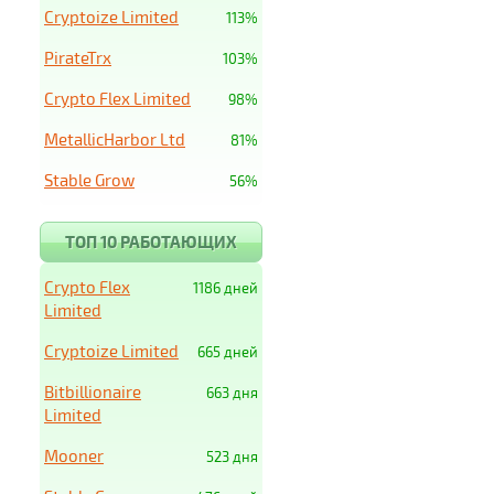
Cryptoize Limited
113%
PirateTrx
103%
Crypto Flex Limited
98%
MetallicHarbor Ltd
81%
Stable Grow
56%
ТОП 10 РАБОТАЮЩИХ
Crypto Flex
1186 дней
Limited
Cryptoize Limited
665 дней
Bitbillionaire
663 дня
Limited
Mooner
523 дня