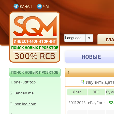
КАНАЛ
ЧАТ
ГЛ
ИНВЕСТ-МОНИТОРИНГ
ПОИСК НОВЫХ ПРОЕКТОВ
300% RCB
НОВЫЕ
↑
ПОИСК НОВЫХ ПРОЕКТОВ
Изучить Дет
1.
one-udt.top
Дата
ЭПС
Сум
2.
lendex.me
30.11.2023
ePayCore
+ $2
3.
horlino.com