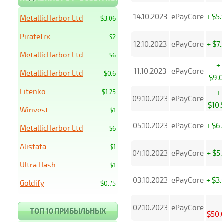
14.10.2023
ePayCore
+ $5
MetallicHarbor Ltd
$3.06
PirateTrx
$2
12.10.2023
ePayCore
+ $7
MetallicHarbor Ltd
$6
+
11.10.2023
ePayCore
MetallicHarbor Ltd
$0.6
$9.
Litenko
$1.25
+
09.10.2023
ePayCore
$10.
Winvest
$1
05.10.2023
ePayCore
+ $6
MetallicHarbor Ltd
$6
Alistata
$1
04.10.2023
ePayCore
+ $5
Ultra Hash
$1
03.10.2023
ePayCore
+ $3
Goldify
$0.75
-
02.10.2023
ePayCore
ТОП 10 ПРИБЫЛЬНЫХ
$50.