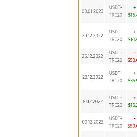
USDT-
+
03.01.2023
TRC20
$16.
USDT-
+
29.12.2022
TRC20
$14.
USDT-
-
26.12.2022
TRC20
$50.
USDT-
+
23.12.2022
TRC20
$35.
USDT-
+
14.12.2022
TRC20
$16.
USDT-
-
09.12.2022
TRC20
$50.