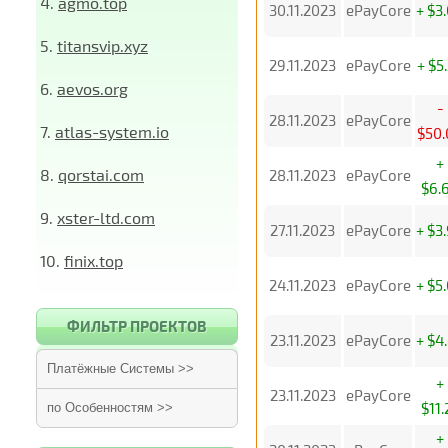
4.
agmo.top
30.11.2023
ePayCore
+ $3
5.
titansvip.xyz
29.11.2023
ePayCore
+ $5
6.
aevos.org
-
28.11.2023
ePayCore
7.
atlas-system.io
$50.
+
8.
qorstai.com
28.11.2023
ePayCore
$6.
9.
xster-ltd.com
27.11.2023
ePayCore
+ $3
10.
finix.top
24.11.2023
ePayCore
+ $5
ФИЛЬТР ПРОЕКТОВ
23.11.2023
ePayCore
+ $4
Платёжные Системы >>
+
23.11.2023
ePayCore
$11.
по Особенностям >>
+