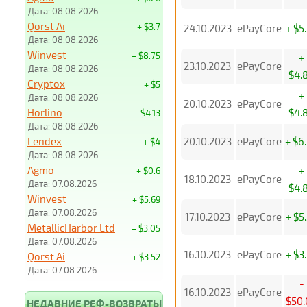
Дата: 08.08.2026
Qorst Ai
+ $3.7
24.10.2023
ePayCore
+ $5
Дата: 08.08.2026
Winvest
+ $8.75
+
23.10.2023
ePayCore
Дата: 08.08.2026
$4.
Cryptox
+ $5
+
Дата: 08.08.2026
20.10.2023
ePayCore
Horlino
$4.
+ $4.13
Дата: 08.08.2026
Lendex
20.10.2023
ePayCore
+ $6
+ $4
Дата: 08.08.2026
Agmo
+
+ $0.6
18.10.2023
ePayCore
Дата: 07.08.2026
$4.
Winvest
+ $5.69
Дата: 07.08.2026
17.10.2023
ePayCore
+ $5
MetallicHarbor Ltd
+ $3.05
Дата: 07.08.2026
16.10.2023
ePayCore
+ $3
Qorst Ai
+ $3.52
Дата: 07.08.2026
-
16.10.2023
ePayCore
$50.
НЕДАВНИЕ РЕФ-ВОЗВРАТЫ