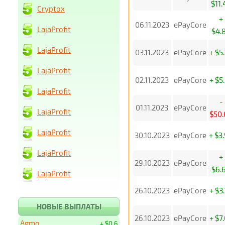
$11.
Cryptox
+
06.11.2023
ePayCore
LajaProfit
$4.
LajaProfit
03.11.2023
ePayCore
+ $5
LajaProfit
02.11.2023
ePayCore
+ $5
LajaProfit
-
01.11.2023
ePayCore
LajaProfit
$50.
LajaProfit
30.10.2023
ePayCore
+ $3
LajaProfit
+
29.10.2023
ePayCore
$6.
LajaProfit
26.10.2023
ePayCore
+ $3
НОВЫЕ ВЫПЛАТЫ
26.10.2023
ePayCore
+ $7
Agmo
+ $0.6