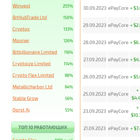
Winvest
255%
30.09.2023
ePayCore
+ $3
BitHubTrade Ltd
150%
29.09.2023
ePayCore
+ $2
Cryptox
133%
Mooner
126%
28.09.2023
ePayCore
+ $6
Bitbillionaire Limited
116%
27.09.2023
ePayCore
+ $4
Cryptoize Limited
114%
Crypto Flex Limited
98%
26.09.2023
ePayCore
+ $5
MetallicHarbor Ltd
94%
+
25.09.2023
ePayCore
$4.
Stable Grow
56%
+
Qorst Ai
55%
23.09.2023
ePayCore
$10.
ТОП 10 РАБОТАЮЩИХ
21.09.2023
ePayCore
+ $7