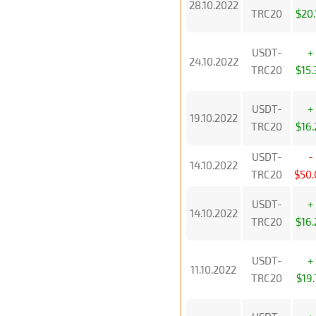
28.10.2022
TRC20
$20.
USDT-
+
24.10.2022
TRC20
$15.
USDT-
+
19.10.2022
TRC20
$16.
USDT-
-
14.10.2022
TRC20
$50.
USDT-
+
14.10.2022
TRC20
$16.
USDT-
+
11.10.2022
TRC20
$19.