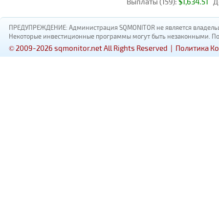
Выплаты (159):
$1,634.51
Д
ПРЕДУПРЕЖДЕНИЕ: Администрация SQMONITOR не является владельцам
Некоторые инвестиционные программы могут быть незаконными. Пожал
© 2009-2026 sqmonitor.net All Rights Reserved |
Политика К