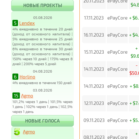
20.11.2023
ePayCore
$4.
НОВЫЕ ПРОЕКТЫ
17.11.2023
ePayCore
+ $6
05.08.2026
5
Lendex
4% ежедневно в течение 20 дней
(доход от основного капитала) |
16.11.2023
ePayCore
+ $4
5% ежедневно в течение 25 дней
(доход от основного капитала) |
+
6% ежедневно в течение 30 дней
15.11.2023
ePayCore
(доход от основного капитала) |
$9.
150% через 10 дней | 175% через 8
дней | 200% через 5 дней
-
14.11.2023
ePayCore
04.08.2026
$50.
6
Horlino
4% ежедневно в течение 150 дней
14.11.2023
ePayCore
+ $8
03.08.2026
15
Agmo
101,2% через 1 день | 101,5% через
12.11.2023
ePayCore
+ $7
1 день | 102% через 1 день | 102,5%
через 1 день
09.11.2023
ePayCore
+ $5
НОВЫЕ ГОЛОСА
Agmo
+
08.11.2023
ePayCore