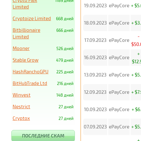
Crypto Flex
1189 дней
19.09.2023
ePayCore
+ $5
Limited
Cryptoize Limited
668 дней
18.09.2023
ePayCore
+ $3
Bitbillionaire
666 дней
-
Limited
17.09.2023
ePayCore
$50.
Mooner
526 дней
+
16.09.2023
ePayCore
Stable Grow
479 дней
$12.
HashRanchoGPU
225 дней
13.09.2023
ePayCore
+ $5
BitHubTrade Ltd
216 дней
12.09.2023
ePayCore
+ $7
Winvest
148 дней
Nestrict
27 дней
10.09.2023
ePayCore
+ $6
Cryptox
27 дней
07.09.2023
ePayCore
+ $5
ПОСЛЕДНИЕ СКАМ
+