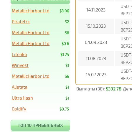
USDT
14.11.2023
MetallicHarbor Ltd
$3.06
BEP2
PirateTrx
$2
USDT
15.10.2023
BEP2
MetallicHarbor Ltd
$6
USDT
04.09.2023
MetallicHarbor Ltd
$0.6
BEP2
Litenko
$1.25
USDT
11.08.2023
BEP2
Winvest
$1
USDT
16.07.2023
MetallicHarbor Ltd
$6
BEP2
Alistata
$1
Выплаты (38):
$392.78
Депо
Ultra Hash
$1
Goldify
$0.75
ТОП 10 ПРИБЫЛЬНЫХ