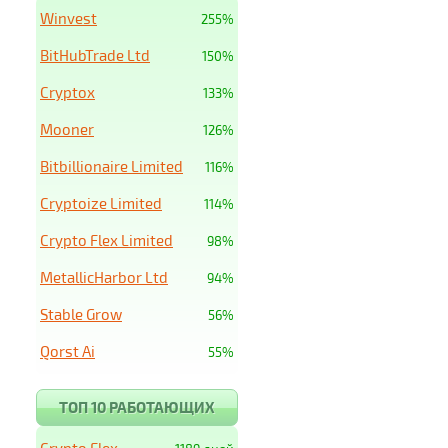
Winvest
255%
BitHubTrade Ltd
150%
Cryptox
133%
Mooner
126%
Bitbillionaire Limited
116%
Cryptoize Limited
114%
Crypto Flex Limited
98%
MetallicHarbor Ltd
94%
Stable Grow
56%
Qorst Ai
55%
ТОП 10 РАБОТАЮЩИХ