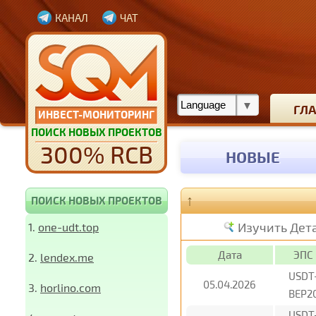
КАНАЛ
ЧАТ
ГЛ
ИНВЕСТ-МОНИТОРИНГ
ПОИСК НОВЫХ ПРОЕКТОВ
300% RCB
НОВЫЕ
↑
ПОИСК НОВЫХ ПРОЕКТОВ
Изучить Дет
1.
one-udt.top
Дата
ЭПС
2.
lendex.me
USDT
05.04.2026
3.
horlino.com
BEP2
USDT