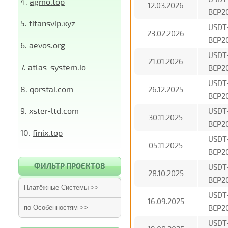
4.
agmo.top
12.03.2026
BEP2
5.
titansvip.xyz
USDT
23.02.2026
BEP2
6.
aevos.org
USDT
21.01.2026
7.
atlas-system.io
BEP2
USDT
8.
qorstai.com
26.12.2025
BEP2
9.
xster-ltd.com
USDT
30.11.2025
BEP2
10.
finix.top
USDT
05.11.2025
BEP2
ФИЛЬТР ПРОЕКТОВ
USDT
28.10.2025
BEP2
Платёжные Системы >>
USDT
16.09.2025
BEP2
по Особенностям >>
USDT