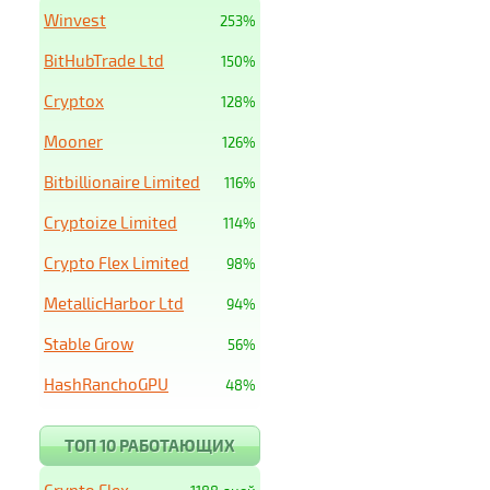
Winvest
253%
BitHubTrade Ltd
150%
Cryptox
128%
Mooner
126%
Bitbillionaire Limited
116%
Cryptoize Limited
114%
Crypto Flex Limited
98%
MetallicHarbor Ltd
94%
Stable Grow
56%
HashRanchoGPU
48%
ТОП 10 РАБОТАЮЩИХ