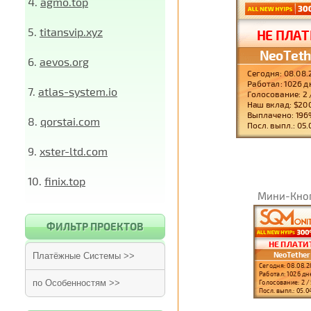
4.
agmo.top
5.
titansvip.xyz
6.
aevos.org
7.
atlas-system.io
8.
qorstai.com
9.
xster-ltd.com
10.
finix.top
Мини-Кно
ФИЛЬТР ПРОЕКТОВ
Платёжные Системы >>
по Особенностям >>