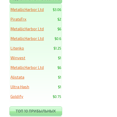
MetallicHarbor Ltd
$3.06
PirateTrx
$2
MetallicHarbor Ltd
$6
MetallicHarbor Ltd
$0.6
Litenko
$1.25
Winvest
$1
MetallicHarbor Ltd
$6
Alistata
$1
Ultra Hash
$1
Goldify
$0.75
ТОП 10 ПРИБЫЛЬНЫХ