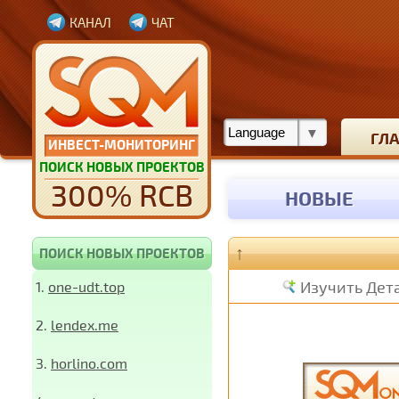
КАНАЛ
ЧАТ
ГЛ
ИНВЕСТ-МОНИТОРИНГ
ПОИСК НОВЫХ ПРОЕКТОВ
300% RCB
НОВЫЕ
↑
ПОИСК НОВЫХ ПРОЕКТОВ
Изучить Дет
1.
one-udt.top
2.
lendex.me
3.
horlino.com