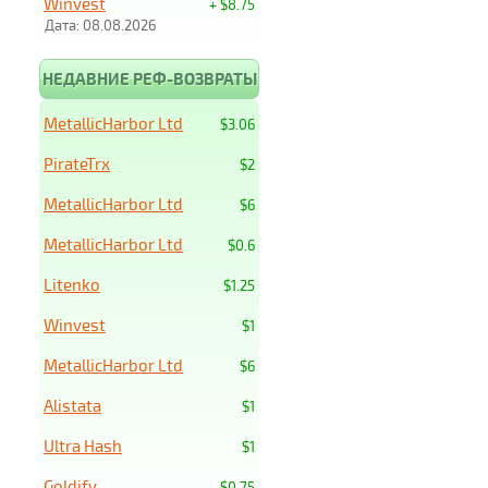
Winvest
+ $8.75
Дата: 08.08.2026
НЕДАВНИЕ РЕФ-ВОЗВРАТЫ
MetallicHarbor Ltd
$3.06
PirateTrx
$2
MetallicHarbor Ltd
$6
MetallicHarbor Ltd
$0.6
Litenko
$1.25
Winvest
$1
MetallicHarbor Ltd
$6
Alistata
$1
Ultra Hash
$1
Goldify
$0.75