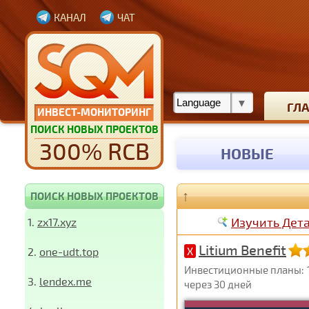
КАНАЛ
ЧАТ
ГЛ
ИНВЕСТ-МОНИТОРИНГ
ПОИСК НОВЫХ ПРОЕКТОВ
300% RCB
НОВЫЕ
↑
ПОИСК НОВЫХ ПРОЕКТОВ
Изучить Дет
1.
zx17.xyz
Litium Benefit
2.
one-udt.top
X
Инвестиционные планы: 10
3.
lendex.me
через 30 дней