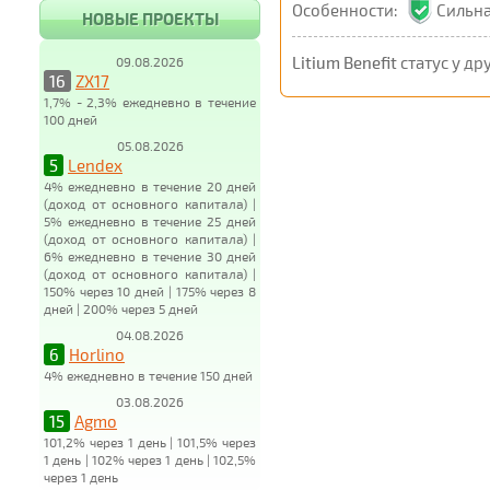
Особенности:
Сильна
НОВЫЕ ПРОЕКТЫ
Litium Benefit
статус у др
09.08.2026
16
ZX17
1,7% - 2,3% ежедневно в течение
100 дней
05.08.2026
5
Lendex
4% ежедневно в течение 20 дней
(доход от основного капитала) |
5% ежедневно в течение 25 дней
(доход от основного капитала) |
6% ежедневно в течение 30 дней
(доход от основного капитала) |
150% через 10 дней | 175% через 8
дней | 200% через 5 дней
04.08.2026
6
Horlino
4% ежедневно в течение 150 дней
03.08.2026
15
Agmo
101,2% через 1 день | 101,5% через
1 день | 102% через 1 день | 102,5%
через 1 день