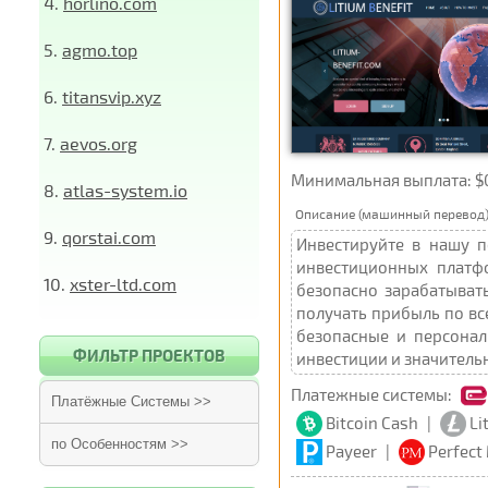
4.
horlino.com
5.
agmo.top
6.
titansvip.xyz
7.
aevos.org
Минимальная выплата: $0
8.
atlas-system.io
Описание (машинный перевод)
9.
qorstai.com
Инвестируйте в нашу 
инвестиционных платфо
10.
xster-ltd.com
безопасно зарабатыват
получать прибыль по вс
безопасные и персонал
ФИЛЬТР ПРОЕКТОВ
инвестиции и значитель
Платежные системы:
Платёжные Системы >>
Bitcoin Cash
|
Li
по Особенностям >>
Payeer
|
Perfect