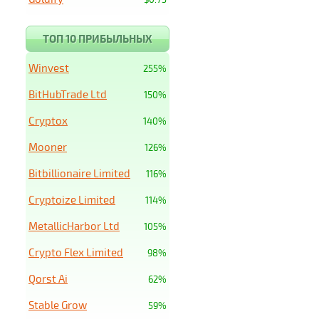
ТОП 10 ПРИБЫЛЬНЫХ
Winvest
255%
BitHubTrade Ltd
150%
Cryptox
140%
Mooner
126%
Bitbillionaire Limited
116%
Cryptoize Limited
114%
MetallicHarbor Ltd
105%
Crypto Flex Limited
98%
Qorst Ai
62%
Stable Grow
59%