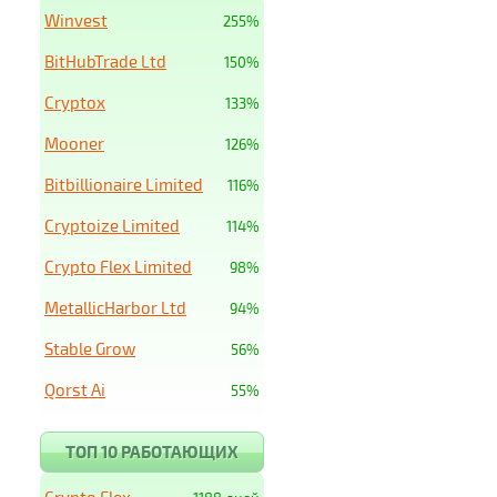
Winvest
255%
BitHubTrade Ltd
150%
Cryptox
133%
Mooner
126%
Bitbillionaire Limited
116%
Cryptoize Limited
114%
Crypto Flex Limited
98%
MetallicHarbor Ltd
94%
Stable Grow
56%
Qorst Ai
55%
ТОП 10 РАБОТАЮЩИХ