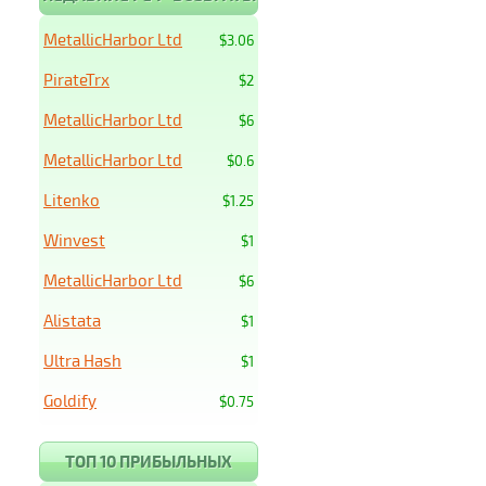
MetallicHarbor Ltd
$3.06
PirateTrx
$2
MetallicHarbor Ltd
$6
MetallicHarbor Ltd
$0.6
Litenko
$1.25
Winvest
$1
MetallicHarbor Ltd
$6
Alistata
$1
Ultra Hash
$1
Goldify
$0.75
ТОП 10 ПРИБЫЛЬНЫХ