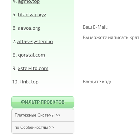
4.
agmo.top
5.
titansvip.xyz
Ваш E-Mail:
6.
aevos.org
Вы можете написать крат
7.
atlas-system.io
8.
qorstai.com
9.
xster-ltd.com
10.
finix.top
Введите код:
ФИЛЬТР ПРОЕКТОВ
Платёжные Системы >>
по Особенностям >>