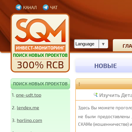
КАНАЛ
ЧАТ
ГЛ
ИНВЕСТ-МОНИТОРИНГ
ПОИСК НОВЫХ ПРОЕКТОВ
300% RCB
НОВЫЕ
↑
ПОИСК НОВЫХ ПРОЕКТОВ
Изучить Дет
1.
one-udt.top
2.
lendex.me
Здесь Вы можете проголо
не были предоставлены 
3.
horlino.com
СКАМе (мошенничестве) и