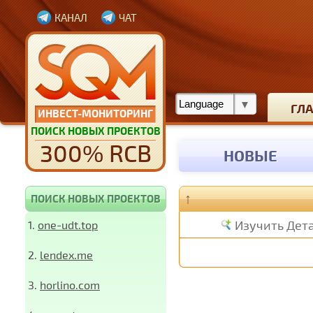
КАНАЛ
ЧАТ
ГЛ
ИНВЕСТ-МОНИТОРИНГ
ПОИСК НОВЫХ ПРОЕКТОВ
300% RCB
НОВЫЕ
↑
ПОИСК НОВЫХ ПРОЕКТОВ
Изучить Дет
1.
one-udt.top
2.
lendex.me
3.
horlino.com