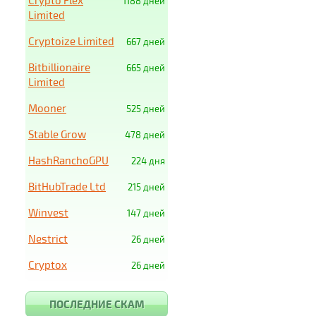
Crypto Flex
1188 дней
Limited
Cryptoize Limited
667 дней
Bitbillionaire
665 дней
Limited
Mooner
525 дней
Stable Grow
478 дней
HashRanchoGPU
224 дня
BitHubTrade Ltd
215 дней
Winvest
147 дней
Nestrict
26 дней
Cryptox
26 дней
ПОСЛЕДНИЕ СКАМ