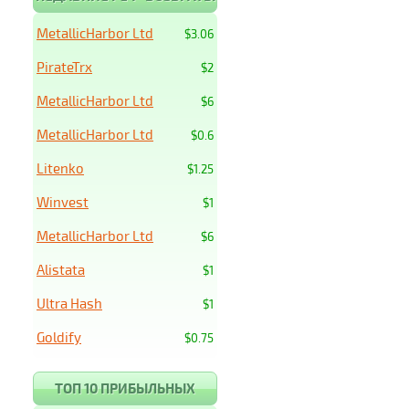
MetallicHarbor Ltd
$3.06
PirateTrx
$2
MetallicHarbor Ltd
$6
MetallicHarbor Ltd
$0.6
Litenko
$1.25
Winvest
$1
MetallicHarbor Ltd
$6
Alistata
$1
Ultra Hash
$1
Goldify
$0.75
ТОП 10 ПРИБЫЛЬНЫХ