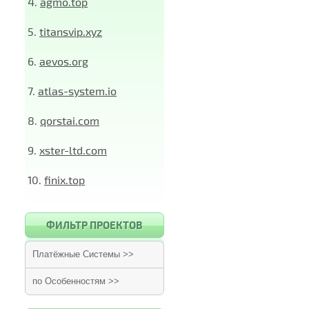
4.
agmo.top
5.
titansvip.xyz
6.
aevos.org
7.
atlas-system.io
8.
qorstai.com
9.
xster-ltd.com
10.
finix.top
ФИЛЬТР ПРОЕКТОВ
Платёжные Системы >>
по Особенностям >>