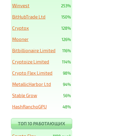
Winvest
253%
BitHubTrade Ltd
150%
Cryptox
128%
Mooner
126%
Bitbillionaire Limited
116%
Cryptoize Limited
114%
Crypto Flex Limited
98%
MetallicHarbor Ltd
94%
Stable Grow
56%
HashRanchoGPU
48%
ТОП 10 РАБОТАЮЩИХ