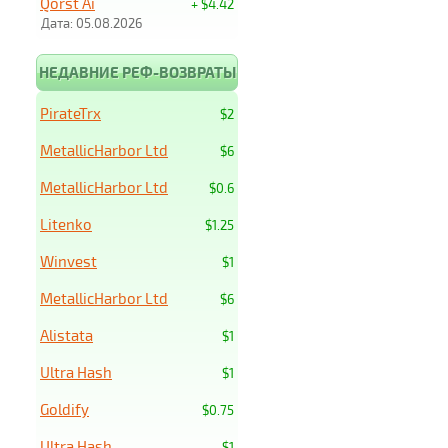
Qorst Ai
+ $4.42
Дата: 05.08.2026
НЕДАВНИЕ РЕФ-ВОЗВРАТЫ
PirateTrx
$2
MetallicHarbor Ltd
$6
MetallicHarbor Ltd
$0.6
Litenko
$1.25
Winvest
$1
MetallicHarbor Ltd
$6
Alistata
$1
Ultra Hash
$1
Goldify
$0.75
Ultra Hash
$1