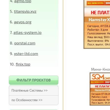
4.
agmo.top
5.
titansvip.xyz
6.
aevos.org
7.
atlas-system.io
8.
qorstai.com
9.
xster-ltd.com
10.
finix.top
Мини-Кно
ФИЛЬТР ПРОЕКТОВ
Платёжные Системы >>
по Особенностям >>