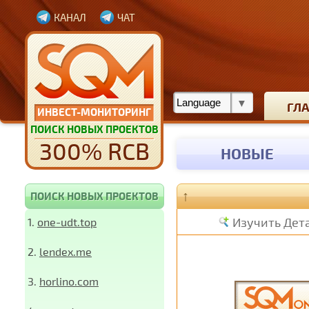
КАНАЛ
ЧАТ
ГЛ
ИНВЕСТ-МОНИТОРИНГ
ПОИСК НОВЫХ ПРОЕКТОВ
300% RCB
НОВЫЕ
↑
ПОИСК НОВЫХ ПРОЕКТОВ
Изучить Дет
1.
one-udt.top
2.
lendex.me
3.
horlino.com