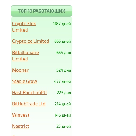
ТОП 10 РАБОТАЮЩИХ
Crypto Flex
1187 дней
Limited
Cryptoize Limited
666 дней
Bitbillionaire
664 дня
Limited
Mooner
524 дня
Stable Grow
477 дней
HashRanchoGPU
223 дня
BitHubTrade Ltd
214 дней
Winvest
146 дней
Nestrict
25 дней