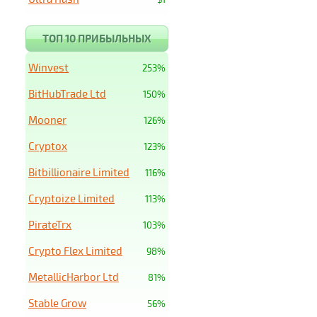
ТОП 10 ПРИБЫЛЬНЫХ
Winvest
253%
BitHubTrade Ltd
150%
Mooner
126%
Cryptox
123%
Bitbillionaire Limited
116%
Cryptoize Limited
113%
PirateTrx
103%
Crypto Flex Limited
98%
MetallicHarbor Ltd
81%
Stable Grow
56%