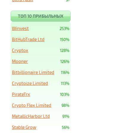
ТОП 10 ПРИБЫЛЬНЫХ
Winvest
253%
BitHubTrade Ltd
150%
Cryptox
128%
Mooner
126%
Bitbillionaire Limited
116%
Cryptoize Limited
113%
PirateTrx
103%
Crypto Flex Limited
98%
MetallicHarbor Ltd
91%
Stable Grow
56%