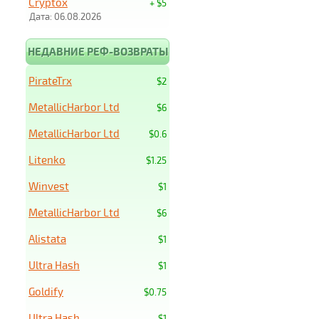
Cryptox
+ $5
Дата: 06.08.2026
НЕДАВНИЕ РЕФ-ВОЗВРАТЫ
PirateTrx
$2
MetallicHarbor Ltd
$6
MetallicHarbor Ltd
$0.6
Litenko
$1.25
Winvest
$1
MetallicHarbor Ltd
$6
Alistata
$1
Ultra Hash
$1
Goldify
$0.75
Ultra Hash
$1