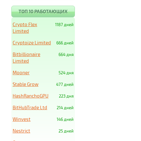
ТОП 10 РАБОТАЮЩИХ
Crypto Flex
1187 дней
Limited
Cryptoize Limited
666 дней
Bitbillionaire
664 дня
Limited
Mooner
524 дня
Stable Grow
477 дней
HashRanchoGPU
223 дня
BitHubTrade Ltd
214 дней
Winvest
146 дней
Nestrict
25 дней