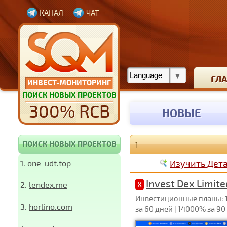
КАНАЛ
ЧАТ
ГЛ
ИНВЕСТ-МОНИТОРИНГ
ПОИСК НОВЫХ ПРОЕКТОВ
300% RCB
НОВЫЕ
↑
ПОИСК НОВЫХ ПРОЕКТОВ
Изучить Дет
1.
one-udt.top
Invest Dex Limite
2.
lendex.me
X
Инвестиционные планы: 103
3.
horlino.com
за 60 дней | 14000% за 90