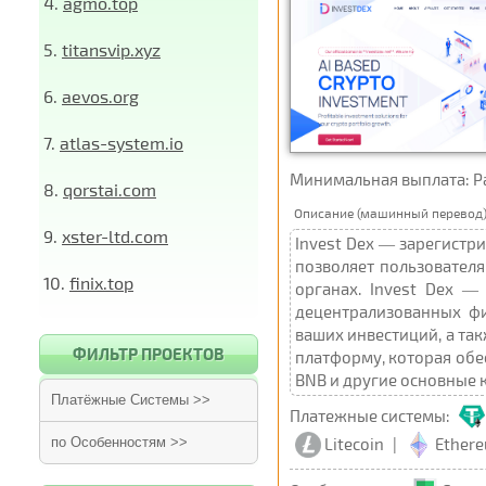
4.
agmo.top
5.
titansvip.xyz
6.
aevos.org
7.
atlas-system.io
Минимальная выплата: Paye
8.
qorstai.com
Описание (машинный перевод)
9.
xster-ltd.com
Invest Dex — зарегистр
позволяет пользовател
10.
finix.top
органах. Invest Dex —
децентрализованных фи
ваших инвестиций, а так
ФИЛЬТР ПРОЕКТОВ
платформу, которая обес
BNB и другие основные 
Платёжные Системы >>
Платежные системы:
Litecoin
|
Ether
по Особенностям >>