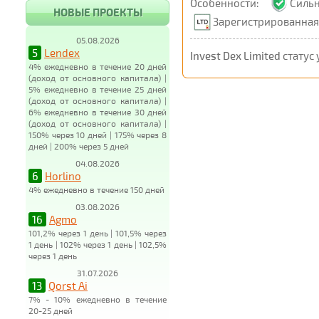
Особенности:
Силь
НОВЫЕ ПРОЕКТЫ
Зарегистрированная
05.08.2026
5
Lendex
Invest Dex Limited
статус 
4% ежедневно в течение 20 дней
(доход от основного капитала) |
5% ежедневно в течение 25 дней
(доход от основного капитала) |
6% ежедневно в течение 30 дней
(доход от основного капитала) |
150% через 10 дней | 175% через 8
дней | 200% через 5 дней
04.08.2026
6
Horlino
4% ежедневно в течение 150 дней
03.08.2026
16
Agmo
101,2% через 1 день | 101,5% через
1 день | 102% через 1 день | 102,5%
через 1 день
31.07.2026
13
Qorst Ai
7% - 10% ежедневно в течение
20-25 дней