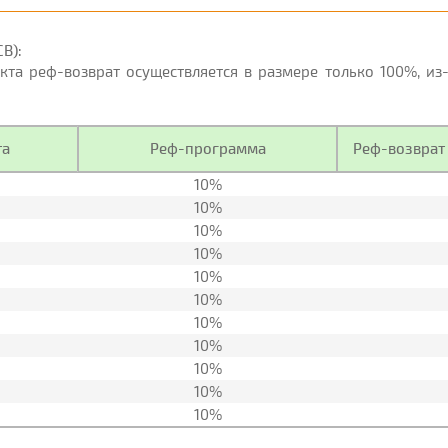
B):
екта реф-возврат осуществляется в размере только 100%, и
та
Реф-программа
Реф-возврат 
10%
10%
10%
10%
10%
10%
10%
10%
10%
10%
10%