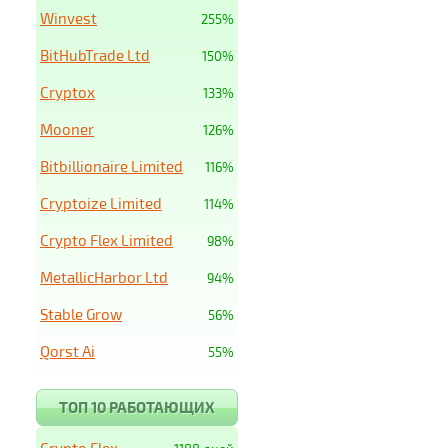
Winvest
255%
BitHubTrade Ltd
150%
Cryptox
133%
Mooner
126%
Bitbillionaire Limited
116%
Cryptoize Limited
114%
Crypto Flex Limited
98%
MetallicHarbor Ltd
94%
Stable Grow
56%
Qorst Ai
55%
ТОП 10 РАБОТАЮЩИХ