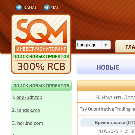
КАНАЛ
ЧАТ
ГЛ
ИНВЕСТ-МОНИТОРИНГ
ПОИСК НОВЫХ ПРОЕКТОВ
300% RCB
НОВЫЕ
↑
ПОИСК НОВЫХ ПРОЕКТОВ
Изучить Дет
1.
one-udt.top
Tsy Quantitative Trading
и
2.
lendex.me
Время заявки (UT
3.
horlino.com
14.05.2025 14:25:3