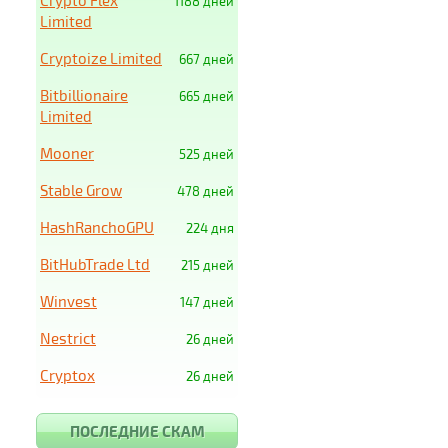
Crypto Flex
1188 дней
Limited
Cryptoize Limited
667 дней
Bitbillionaire
665 дней
Limited
Mooner
525 дней
Stable Grow
478 дней
HashRanchoGPU
224 дня
BitHubTrade Ltd
215 дней
Winvest
147 дней
Nestrict
26 дней
Cryptox
26 дней
ПОСЛЕДНИЕ СКАМ