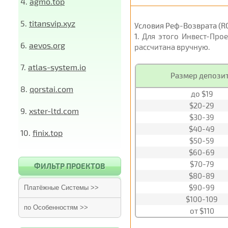
4.
agmo.top
5.
titansvip.xyz
Условия Реф-Возврата (RC
1
. Для этого Инвест-Про
6.
aevos.org
рассчитана вручную.
7.
atlas-system.io
Размер депози
8.
qorstai.com
до $19
$20-29
9.
xster-ltd.com
$30-39
$40-49
10.
finix.top
$50-59
$60-69
$70-79
ФИЛЬТР ПРОЕКТОВ
$80-89
$90-99
Платёжные Системы >>
$100-109
по Особенностям >>
от $110