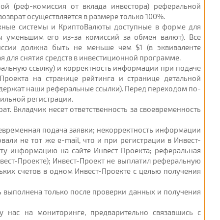
ной (реф-комиссия от вклада инвестора) реферальной
озврат осуществляется в размере только 100%.
ежные системы и КриптоВалюты доступные в форме для
ы уменьшим его из-за комиссий за обмен валют). Все
ссии должна быть не меньше чем $1 (в эквиваленте
я для снятия средств в инвестиционной программе.
еральную ссылку) и корректность информации при подаче
-Проекта на странице рейтинга и странице детальной
одержат наши реферальные ссылки). Перед переходом по-
вильной регистрации.
рат. Вкладчик несет ответственность за своевременность
воевременная подача заявки; некорректность информации
али не тот же e-mail, что и при регистрации в Инвест-
эту информацию на сайте Инвест-Проекта; реферальная
нвест-Проекте); Инвест-Проект не выплатил реферальную
ьких счетов в одном Инвест-Проекте с целью получения
ть выполнена только после проверки данных и получения
у нас на мониторинге, предварительно связавшись с