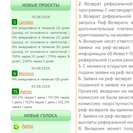
2
. Возврат реферальной
НОВЫЕ ПРОЕКТЫ
программы. С нестандарт
3
. Возврат реферальной
05.08.2026
5
Lendex
запроса Реф-Возврата; 
4% ежедневно в течение 20 дней
дополнительные платёж
(доход от основного капитала) |
криптовалюты на момент 
5% ежедневно в течение 25 дней
4
. Вкладчик несет ответ
(доход от основного капитала) |
6% ежедневно в течение 30 дней
заявки на реф-возврат.
(доход от основного капитала) |
информации об Инвест-Пр
150% через 10 дней | 175% через 8
реферальной ссылке реком
дней | 200% через 5 дней
5
. С момента открытия вк
04.08.2026
подачи заявки на реф-воз
6
Horlino
6
. Заявка на реф-возвра
4% ежедневно в течение 150 дней
поданной в заявке на ре
03.08.2026
Проекте); вкладчик не 
15
Agmo
комиссия не была зачисл
101,2% через 1 день | 101,5% через
1 день | 102% через 1 день | 102,5%
комиссию; недоступность
через 1 день
реф-возврата; вы админи
НОВЫЕ ГОЛОСА
7
. Заявка на реф-возвра
выплаты реферальной ком
Agmo
8
. Вкладчик может пол