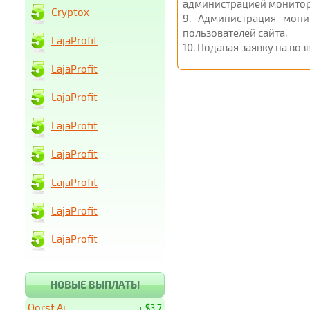
администрацией монитор
Cryptox
9
. Администрация мони
пользователей сайта.
LajaProfit
10
. Подавая заявку на во
LajaProfit
LajaProfit
LajaProfit
LajaProfit
LajaProfit
LajaProfit
LajaProfit
НОВЫЕ ВЫПЛАТЫ
Qorst Ai
+ $3.7