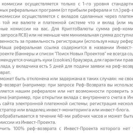
 комиссии осуществляется только с 1-го уровня стандарт
ных реферальных программ (от прибыли реферала и т.п.) реф-в
 комиссии осуществляется с вкладов сделанных через плат
в той же валюте и платежной системе что и вклад (или м
ные комиссии на вас. Для КриптоВалюты сумма реф-коми
запроса RCB) или не меньше чем минимальная сумма доступна
ственность за правильность регистрации (используя нашу реф
 Наша реферальная ссылка содержится в названии Инвест
оекте (баннеры и список "Поиск Новых Проектов" не всегда с
ендуется очищать куки (cookies) браузера, для гарантии пра
лада, у вкладчика есть 5 дней для подачи заявки на реф-возв
врат.
т может быть отклонена или задержана в таких случаях: не с
ф-возврат (например: при запросе Реф-Возврата вы использов
является нашим рефералом или нет возможности проверить 
ена (например, при открытии вклада с внутреннего счета в И
 сайта электронной платежной системы; регистрация нескол
стратор или владелец инвест-мониторинга или инвест-блога.
т обрабатывается в течение 48-ми рабочих часов и может бы
иссии из Инвест-Проекта.
учить 100% реф-возврата с Инвест-Проекта которого нет 