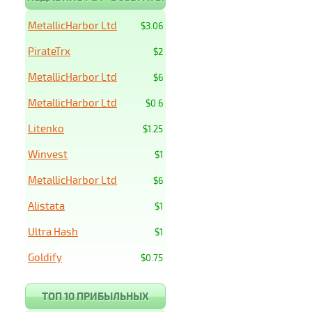
MetallicHarbor Ltd
$3.06
PirateTrx
$2
MetallicHarbor Ltd
$6
MetallicHarbor Ltd
$0.6
Litenko
$1.25
Winvest
$1
MetallicHarbor Ltd
$6
Alistata
$1
Ultra Hash
$1
Goldify
$0.75
ТОП 10 ПРИБЫЛЬНЫХ