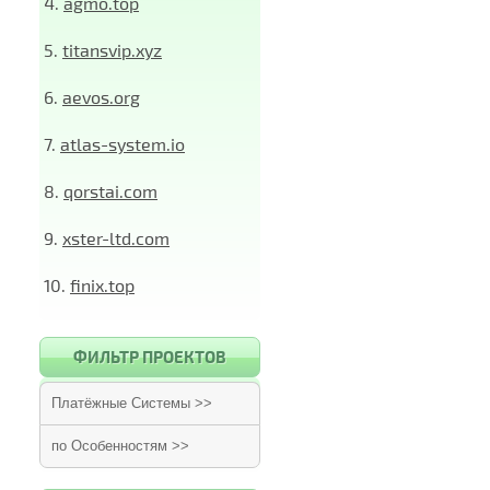
4.
agmo.top
5.
titansvip.xyz
6.
aevos.org
7.
atlas-system.io
8.
qorstai.com
9.
xster-ltd.com
10.
finix.top
ФИЛЬТР ПРОЕКТОВ
Платёжные Системы >>
по Особенностям >>