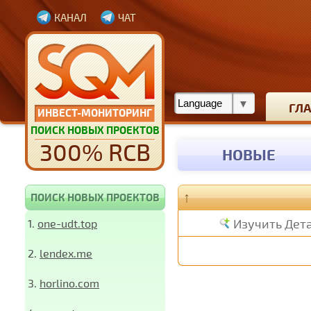
КАНАЛ
ЧАТ
ГЛ
ИНВЕСТ-МОНИТОРИНГ
ПОИСК НОВЫХ ПРОЕКТОВ
300% RCB
НОВЫЕ
↑
ПОИСК НОВЫХ ПРОЕКТОВ
Изучить Дет
1.
one-udt.top
2.
lendex.me
3.
horlino.com