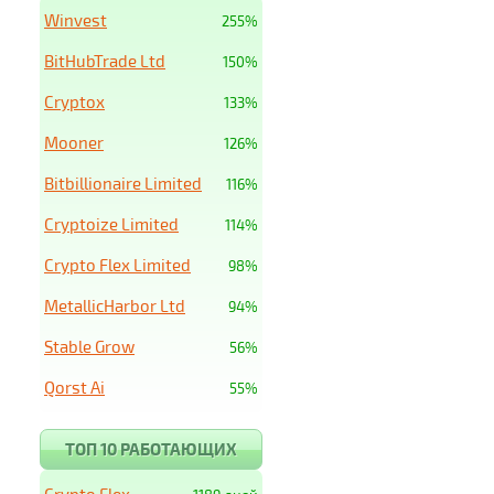
Winvest
255%
BitHubTrade Ltd
150%
Cryptox
133%
Mooner
126%
Bitbillionaire Limited
116%
Cryptoize Limited
114%
Crypto Flex Limited
98%
MetallicHarbor Ltd
94%
Stable Grow
56%
Qorst Ai
55%
ТОП 10 РАБОТАЮЩИХ