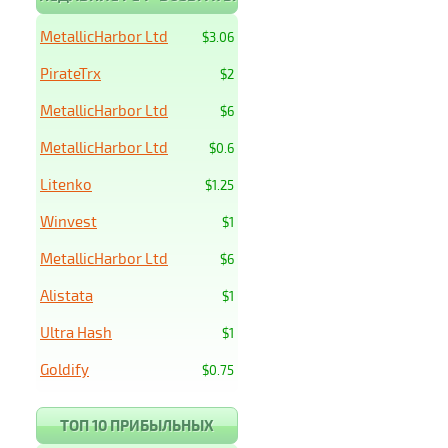
MetallicHarbor Ltd
$3.06
PirateTrx
$2
MetallicHarbor Ltd
$6
MetallicHarbor Ltd
$0.6
Litenko
$1.25
Winvest
$1
MetallicHarbor Ltd
$6
Alistata
$1
Ultra Hash
$1
Goldify
$0.75
ТОП 10 ПРИБЫЛЬНЫХ