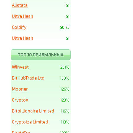
Alistata
$1
Ultra Hash
$1
Goldify
$0.75
Ultra Hash
$1
ТОП 10 ПРИБЫЛЬНЫХ
Winvest
251%
BitHubTrade Ltd
150%
Mooner
126%
Cryptox
123%
Bitbillionaire Limited
116%
Cryptoize Limited
113%
PirateTrx