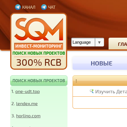
КАНАЛ
ЧАТ
ГЛ
ИНВЕСТ-МОНИТОРИНГ
ПОИСК НОВЫХ ПРОЕКТОВ
300% RCB
НОВЫЕ
↑
ПОИСК НОВЫХ ПРОЕКТОВ
Изучить Дет
1.
one-udt.top
2.
lendex.me
3.
horlino.com