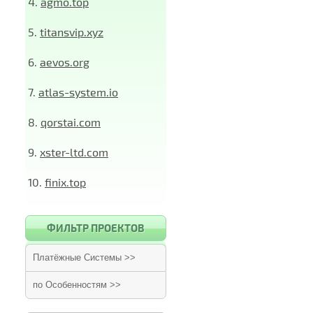
4.
agmo.top
5.
titansvip.xyz
6.
aevos.org
7.
atlas-system.io
8.
qorstai.com
9.
xster-ltd.com
10.
finix.top
ФИЛЬТР ПРОЕКТОВ
Платёжные Системы >>
по Особенностям >>