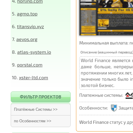
4.
horlino.com
5.
agmo.top
6.
titansvip.xyz
7.
aevos.org
Минимальная выплата: not 
8.
atlas-system.io
Описание (машинный перевод)
World Finance является
9.
qorstai.com
даже больше, непреры
протяжении многих лет,
10.
xster-ltd.com
значение только было i
золотой бизнес.
Платежные системы:
ФИЛЬТР ПРОЕКТОВ
Особенности:
Защита
Платёжные Системы >>
по Особенностям >>
World Finance
статус у др