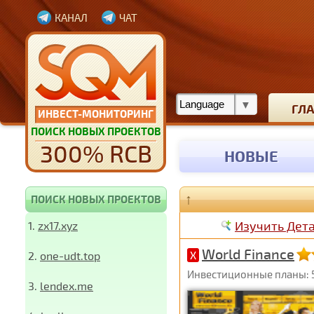
КАНАЛ
ЧАТ
ГЛ
ИНВЕСТ-МОНИТОРИНГ
ПОИСК НОВЫХ ПРОЕКТОВ
300% RCB
НОВЫЕ
↑
ПОИСК НОВЫХ ПРОЕКТОВ
Изучить Дет
1.
zx17.xyz
World Finance
2.
one-udt.top
X
Инвестиционные планы: 5%
3.
lendex.me