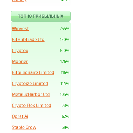
ТОП 10 ПРИБЫЛЬНЫХ
Winvest
255%
BitHubTrade Ltd
150%
Cryptox
140%
Mooner
126%
Bitbillionaire Limited
116%
Cryptoize Limited
114%
MetallicHarbor Ltd
105%
Crypto Flex Limited
98%
Qorst Ai
62%
Stable Grow
59%