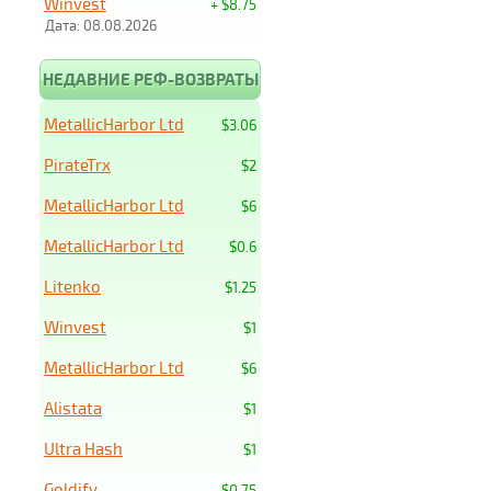
Winvest
+ $8.75
Дата: 08.08.2026
НЕДАВНИЕ РЕФ-ВОЗВРАТЫ
MetallicHarbor Ltd
$3.06
PirateTrx
$2
MetallicHarbor Ltd
$6
MetallicHarbor Ltd
$0.6
Litenko
$1.25
Winvest
$1
MetallicHarbor Ltd
$6
Alistata
$1
Ultra Hash
$1
Goldify
$0.75