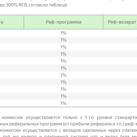
о 300% RCB, согласно таблице:
та
Реф-программа
Реф-возврат 
1%
1%
1%
1%
1%
1%
1%
1%
1%
1%
1%
 комиссии осуществляется только с 1-го уровня стандарт
ных реферальных программ (от прибыли реферала и т.п.) реф-в
 комиссии осуществляется с вкладов сделанных через плат
в той же валюте и платежной системе что и вклад (или м