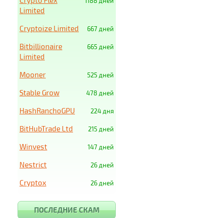
Crypto Flex
1188 дней
Limited
Cryptoize Limited
667 дней
Bitbillionaire
665 дней
Limited
Mooner
525 дней
Stable Grow
478 дней
HashRanchoGPU
224 дня
BitHubTrade Ltd
215 дней
Winvest
147 дней
Nestrict
26 дней
Cryptox
26 дней
ПОСЛЕДНИЕ СКАМ