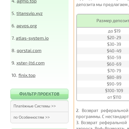
4.
agmo.top
депозита мы предлагаем д
5.
titansvip.xyz
Размер депози
6.
aevos.org
до $19
$20-29
7.
atlas-system.io
$30-39
8.
qorstai.com
$40-49
$50-59
9.
xster-ltd.com
$60-69
$70-79
10.
finix.top
$80-89
$90-99
$100-109
ФИЛЬТР ПРОЕКТОВ
от $110
Платёжные Системы >>
2
. Возврат реферальной
программы. С нестандарт
по Особенностям >>
3
. Возврат реферальной
запроса Реф-Возврата; 