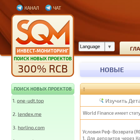
КАНАЛ
ЧАТ
ГЛ
ИНВЕСТ-МОНИТОРИНГ
ПОИСК НОВЫХ ПРОЕКТОВ
300% RCB
НОВЫЕ
↑
ПОИСК НОВЫХ ПРОЕКТОВ
Изучить Дет
1.
one-udt.top
World Finance
имеет стат
2.
lendex.me
3.
horlino.com
Условия Реф-Возврата (RC
1
. Для депозитов через 