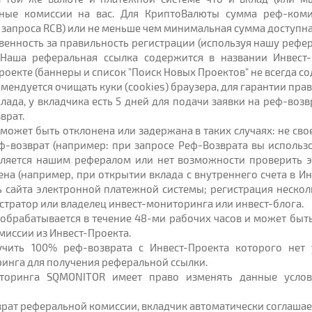
ные комиссии на вас. Для КриптоВалюты сумма реф-коми
запроса RCB) или не меньше чем минимальная сумма доступна
ственность за правильность регистрации (используя нашу реф
 Наша реферальная ссылка содержится в названии Инвест
оекте (баннеры и список "Поиск Новых Проектов" не всегда с
ендуется очищать куки (cookies) браузера, для гарантии пра
лада, у вкладчика есть 5 дней для подачи заявки на реф-возв
врат.
т может быть отклонена или задержана в таких случаях: не с
ф-возврат (например: при запросе Реф-Возврата вы использов
является нашим рефералом или нет возможности проверить 
ена (например, при открытии вклада с внутреннего счета в И
 сайта электронной платежной системы; регистрация нескол
стратор или владелец инвест-мониторинга или инвест-блога.
т обрабатывается в течение 48-ми рабочих часов и может бы
иссии из Инвест-Проекта.
учить 100% реф-возврата с Инвест-Проекта которого нет 
инга для получения реферальной ссылки.
торинга SQMONITOR имеет право изменять данные услов
зврат реферальной комиссии, вкладчик автоматически соглаша