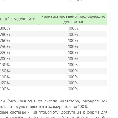
Реинвестирование (последующие
при 1-ом депозите
депозиты)
300%
100%
280%
100%
260%
100%
240%
100%
220%
100%
200%
100%
180%
100%
160%
100%
140%
100%
120%
100%
100%
100%
ной (реф-комиссия от вклада инвестора) реферальной
озврат осуществляется в размере только 100%.
ежные системы и КриптоВалюты доступные в форме для
ы уменьшим его из-за комиссий за обмен валют). Все