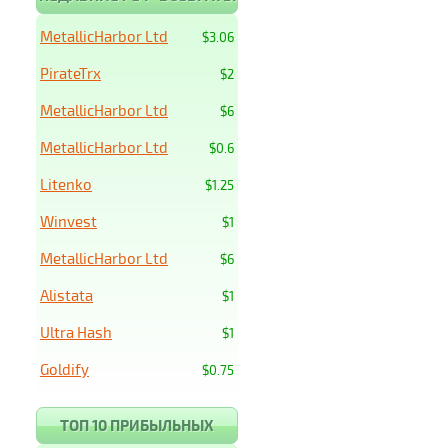
MetallicHarbor Ltd
$3.06
PirateTrx
$2
MetallicHarbor Ltd
$6
MetallicHarbor Ltd
$0.6
Litenko
$1.25
Winvest
$1
MetallicHarbor Ltd
$6
Alistata
$1
Ultra Hash
$1
Goldify
$0.75
ТОП 10 ПРИБЫЛЬНЫХ