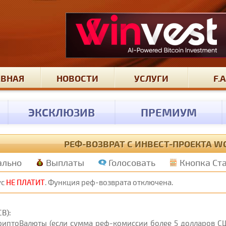
АВНАЯ
НОВОСТИ
УСЛУГИ
F.A
ЭКСКЛЮЗИВ
ПРЕМИУМ
РЕФ-ВОЗВРАТ С ИНВЕСТ-ПРОЕКТА W
ально
Выплаты
Голосовать
Кнопка Ст
ус
НЕ ПЛАТИТ
. Функция реф-возврата отключена.
B):
КриптоВалюты (если сумма реф-комиссии более 5 долларов СШ