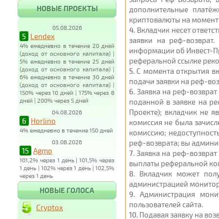
НОВЫЕ ПРОЕКТЫ
дополнительные платёж
криптовалюты на момент 
05.08.2026
4
. Вкладчик несет ответ
5
Lendex
заявки на реф-возврат.
4% ежедневно в течение 20 дней
информации об Инвест-Пр
(доход от основного капитала) |
реферальной ссылке реком
5% ежедневно в течение 25 дней
(доход от основного капитала) |
5
. С момента открытия вк
6% ежедневно в течение 30 дней
подачи заявки на реф-воз
(доход от основного капитала) |
6
. Заявка на реф-возвра
150% через 10 дней | 175% через 8
дней | 200% через 5 дней
поданной в заявке на ре
Проекте); вкладчик не 
04.08.2026
6
Horlino
комиссия не была зачисл
4% ежедневно в течение 150 дней
комиссию; недоступность
03.08.2026
реф-возврата; вы админи
15
Agmo
7
. Заявка на реф-возвра
101,2% через 1 день | 101,5% через
выплаты реферальной ком
1 день | 102% через 1 день | 102,5%
8
. Вкладчик может пол
через 1 день
администрацией монитор
НОВЫЕ ГОЛОСА
9
. Администрация мони
пользователей сайта.
Cryptox
10
. Подавая заявку на во