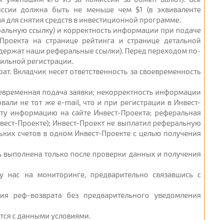
ссии должна быть не меньше чем $1 (в эквиваленте
я для снятия средств в инвестиционной программе.
еральную ссылку) и корректность информации при подаче
-Проекта на странице рейтинга и странице детальной
одержат наши реферальные ссылки). Перед переходом по-
вильной регистрации.
рат. Вкладчик несет ответственность за своевременность
воевременная подача заявки; некорректность информации
али не тот же e-mail, что и при регистрации в Инвест-
эту информацию на сайте Инвест-Проекта; реферальная
нвест-Проекте); Инвест-Проект не выплатил реферальную
ьких счетов в одном Инвест-Проекте с целью получения
ть выполнена только после проверки данных и получения
у нас на мониторинге, предварительно связавшись с
ия реф-возврата без предварительного уведомления
ется с данными условиями.