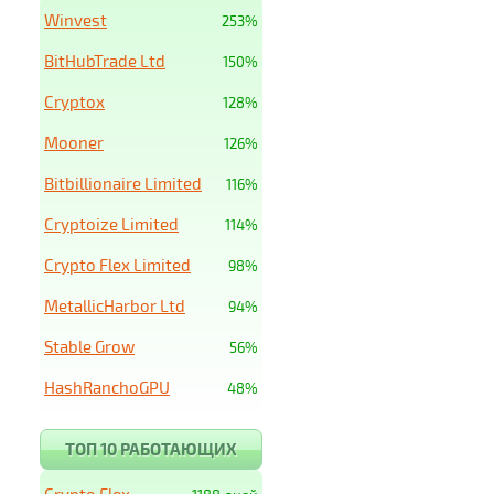
Winvest
253%
BitHubTrade Ltd
150%
Cryptox
128%
Mooner
126%
Bitbillionaire Limited
116%
Cryptoize Limited
114%
Crypto Flex Limited
98%
MetallicHarbor Ltd
94%
Stable Grow
56%
HashRanchoGPU
48%
ТОП 10 РАБОТАЮЩИХ