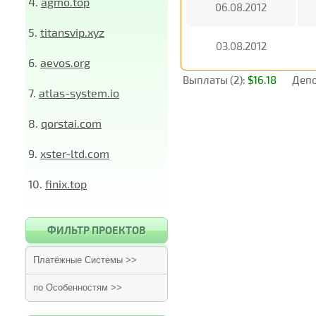
4.
agmo.top
06.08.2012
5.
titansvip.xyz
03.08.2012
6.
aevos.org
Выплаты (2):
$16.18
Депо
7.
atlas-system.io
8.
qorstai.com
9.
xster-ltd.com
10.
finix.top
ФИЛЬТР ПРОЕКТОВ
Платёжные Системы >>
по Особенностям >>