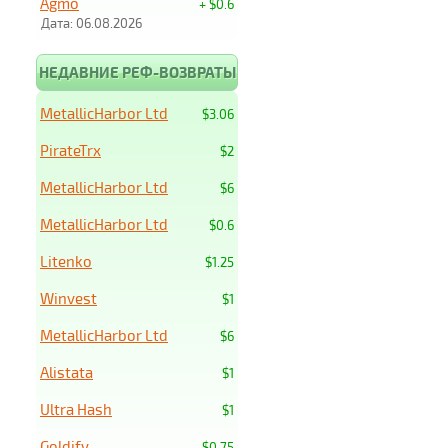
Agmo
+ $0.6
Дата: 06.08.2026
НЕДАВНИЕ РЕФ-ВОЗВРАТЫ
MetallicHarbor Ltd
$3.06
PirateTrx
$2
MetallicHarbor Ltd
$6
MetallicHarbor Ltd
$0.6
Litenko
$1.25
Winvest
$1
MetallicHarbor Ltd
$6
Alistata
$1
Ultra Hash
$1
Goldify
$0.75