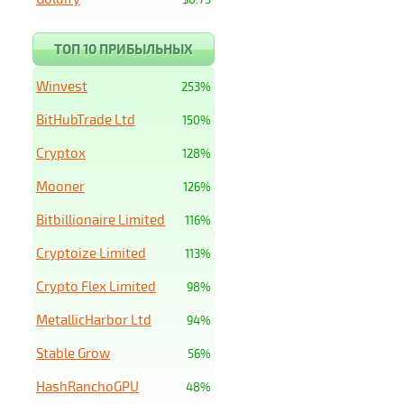
ТОП 10 ПРИБЫЛЬНЫХ
Winvest
253%
BitHubTrade Ltd
150%
Cryptox
128%
Mooner
126%
Bitbillionaire Limited
116%
Cryptoize Limited
113%
Crypto Flex Limited
98%
MetallicHarbor Ltd
94%
Stable Grow
56%
HashRanchoGPU
48%