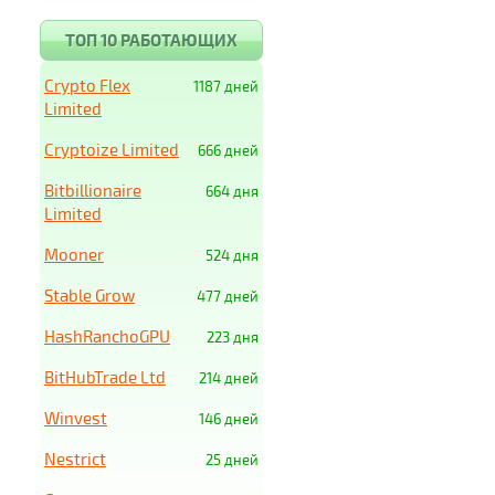
ТОП 10 РАБОТАЮЩИХ
Crypto Flex
1187 дней
Limited
Cryptoize Limited
666 дней
Bitbillionaire
664 дня
Limited
Mooner
524 дня
Stable Grow
477 дней
HashRanchoGPU
223 дня
BitHubTrade Ltd
214 дней
Winvest
146 дней
Nestrict
25 дней